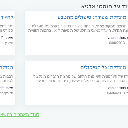
וד על חוסמי אלפא
 מוגדלת שפירה: טיפולים מהטבע
לחץ דם
 תרופה ממקור צמחי, הוכחה כיעילה בטיפול בערמונית מוגדלת
יתר לחץ 
נה הגדול: היעדר כמעט מוחלט של תופעות לוואי. צרכנות רפואית
ספורט ות
דם
zap
מאת:
ד"ר
10/
תאריך פרסום: 16
מוגדלת: כל הטיפולים
הגדלה 
ה של הערמונית היא מנת חלקם של מחצית הגברים מעל גיל
רבבות גב
ת הטובות: קיימים מגוון טיפולים יעילים, ביניהם תכשיר טבעי
לשירותים
הדקל הננסי
קץ לסבל
zap
מאת:
ד"ר 
04/
תאריך פרסום: 18
לעוד מאמרים בנושא