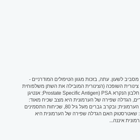
יב לשעון. עתה, בזכות מגוון הטיפולים המודרניים -
 צינורית השופכה (הצינורית המובילה את השתן משלפוחית
השתן - לפין) אצל גברים. הערמונית אחראית על ייצור נוזל הזרע; ובנוסף, מייצרת חלבון הנקרא PSA (Prostate Specific Antigen; אנטיגן
רים, הגדלה שפירה של הערמונית היא מצב שכיח מאוד:
כמחצית מהגברים מעל גיל 50, סובלים מתסמינים הקשורים להגדלה שפירה של הערמונית; ובקרב גברים מעל גיל 80, שכיחות התסמינים
גדלת. צילום: שאטרסטוק האם הגדלה שפירה של הערמונית היא
ונית איננה...