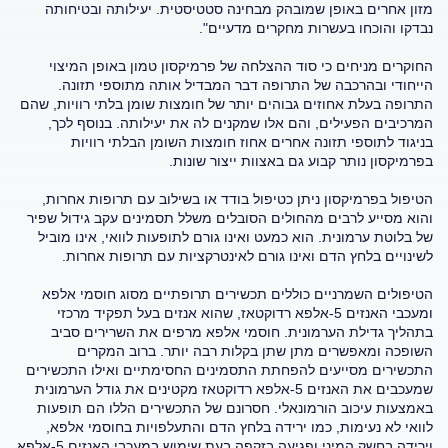
מזון אחרים באופן שמובהק מבחינה סטטיסטית. יעילותה ובטיחותה
נבדקו והוכחו בעשרות מחקרים מדעיים".
החוקרים מניחים כי סוד ההצלחה של פרמיקסון טמון באופן המיצוי
הייחודי ובהרכבה של התרופה דבר המבדיל אותה מתוספי תזונה.
התרופה בעלת אחוזים גבוהים יותר של חומצות שומן בלתי רוויות, שהם
המרכיבים הפעילים, והם אלו שמקנים לה את יעילותה. בנוסף לכך,
בניגוד לתוספי תזונה אחרים אחוז חומצות השומן הבלתי רוויות
בפרמיקסון נותר קבוע גם באצוות ייצור שונות.
הטיפול בפרמיקסון ניתן כטיפול בודד או בשילוב עם תרופות אחרות,
והוא מסייע לרבים מהחולים הסובלים משלל תסמינים עקב גידול שפיר
של בלוטת ערמונית. הוא כמעט ואינו גורם לתופעות לוואי, אינו מוביל
לשינויים בלחץ הדם ואינו גורם לאינטרקציות עם תרופות אחרות.
הטיפולים השמרניים כוללים תכשירים תרופתיים מסוג חוסמי אלפא
ומעכבי האנזים 5-אלפא רדוקטאז, שהוא אנזים בעל תפקיד מרכזי
בתהליך גדילת הערמונית. חוסמי אלפא מרפים את השרירים סביב
השופכה ומאפשרים מתן שתן בקלות רבה יותר. ברוב המקרים
התכשירים מסייעים להפחתת התסמינים החסימתיים ואילו התכשירים
שמעכבים את האנזים 5-אלפא רדוקטאז מקטינים את גודל הערמונית
באמצעות עיכוב הורמונאלי. חסרונם של התכשירים הללו הם תופעות
לוואי לא נעימות, כמו ירידה בלחץ הדם והתעלפויות בחוסמי אלפא,
וירידה בחשק המיני ופגיעה בזקפה בעת שימוש במעכבי האנזים 5-אלפא