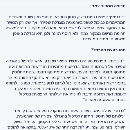
תרופה ממקור צמחי
דר בנימין: קיימים היום בשוק מגוון רחב של תוספי מזון שונים ומשונים
המתיימרים כביכול לטפל בערמונית מוגדלת שפירה, אך ישנו רק תכשיר
אחד ממקור צמחי הנחשב לתכשיר רפואי וזהו ה'פרמיקסון'. זוהי למעשה
תרופת מרשם ממקור צמחי ולא תוסף תזונה ולכן היא נבדלת באופן
משמעותי מיתר המוצרים.
מהו בעצם ההבדל?
ד"ר בנימין: הפרמיקסון הינו תכשיר רפואי שנבדק ואושר לטיפול בהגדלה
שפירה של הערמונית ועמד בדרישות מחמירות הנדרשות מתרופה ולא
מתוסף תזונה. למרבה הצער, הדרישות מתוסף תזונה שונות לחלוטין
מהדרישות מתרופה - משרד הבריאות רק מוודא שתוסף התזונה מיוצר
בתנאי ייצור נאותים ושהוא אינו יכול לגרום לנזק בריאותי. כמו כן, לתוסף
תזונה אין התוויה רפואית מאושרת (מרבית הציבור אינו מודע לכך).
לעומת זאת תרופה חייבת להוכיח את יעילותה הרפואית בטיפול
בהתוויה שלשמה אושרה".
"ברחבי העולם נעשו בשנים האחרונות מחקרים מקיפים שבדקו את
יעילותם של תוספי התזונה לטיפול בהגדלה שפירה של הערמונית.
המחקרים מראים בצורה חד משמעית כי לפרמיקסון, הקיימת בשוק
העולמי מזה 30 שנה, יעילות רבה יותר של 40%-70% בהשוואה לתוספי