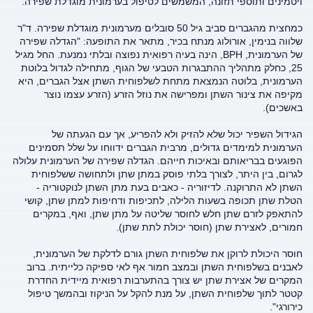
ויטמינים ותוספי תזונה, המשמשים לטיפול בערמונית מוגדלת שפירה.
כמחצית מהגברים סביב גיל 50 סובלים מערמונית מוגדלת שפירה. ד"ר
שלווה בנימין, אורולוג מנתח בכיר, מתאר את התופעה: "הגדלה שפירה
של הערמונית, BPH, הינה בעיה רפואית נפוצה ובלתי נמנעת. החל מגיל
25, כחלק מתהליך ההתבגרות הטבעי של הגוף, מתחילה לגדול בלוטת
הערמונית, בלוטה הנמצאת מתחת לשלפוחית השתן אצל הגברים, היא
מקיפה את צינור השתן ומפרישה את נוזל הזרע (הזרע עצמו נוצר
באשכים).
הגידול השפיר יכול שלא להזיק ולא להפריע, אך עם הגעתה של
הערמונית למימדים גדולים, מרבית הגברים ידווחו על שלל תסמינים
הפוגעים בבריאותם ובאיכות חייהם. הגדלה שפירה של הערמונית עלולה
לגרום, בין היתר, לצורך בלתי פוסק במתן שתן ולתחושה ששלפוחית
השתן לא התרוקנה. לדיזוריה - כאבים בעת מתן השתן לנוקטוריה -
הטלת שתן תכופה בשעות הלילה, לתכיפות ודחיפות למתן שתן, קושי
להתאפק לזרם שתן חלש לחוסר שליטה על מתן שתן, ואף, במקרים
חמורים, לאצירת שתן (חוסר יכולת לתת שתן).
חוסר היכולת לרוקן את שלפוחית השתן גורם לדלקת של הערמונית,
לאבנים בשלפוחית השתן ובמצב חמור אף לאי ספיקה כלייתית. ברוב
המקרים של אצירת שתן יש צורך בהתערבות רפואית מיידית החדרת
קטטר לתוך שלפוחית השתן, על מנת להקל על הניקוז ובהמשך טיפול
כירורגי".