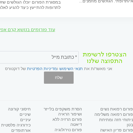
י/תרופתי. הגולשים מוזמנים...
במסגרת הפורום יוכלו הגולשים שזק
לתרופות להתייעץ כיצד להגיע לאלו ש
עוד פורומים בנושא קרם אפל
הצטרפו לרשימת
התפוצה שלנו
אני מאשר/ת את
תנאי השימוש
ו
מדיניות הפרטיות
של דוקטורס
שלח
פורום רפואת נשים
הסרת משקפים בלייזר
חיסוני קורונה
ושיפור הראיה
פורום רפואה משלימה
שיניים
פורום הרזיה ללא
ניתוחי חזה ומתיחת
עיניים
דיאטה
בטן
כירורגיה פלסטית
פורום נוירולוגיה
פורום פריון האישה
אורתופדים