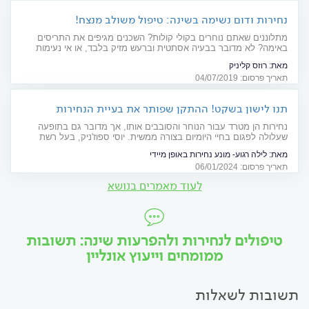
נחירות ודום נשימה בשינה: טיפול משולב מנצח!
מתלוננים שאתם נוחרים בקולי קולות? השכנים מגיפים את התריסים
באימה? לא מדובר בבעיה אסתטית וברעש מזיק בלבד, או אי נעימות
מהסביבה: נחירות מעידות על דום נשימה בשינה. מדובר בבעיה רפואית
מאת:
רוזס קליניק
קשה ומסוכנת, שיש לטפל בה. צרכנות רפואית
תאריך פרסום: 04/07/2019
תנו לישון בשקט! ההתקן שפותר את בעיית הנחירות
נחירות הן מטרד עבור הנוחר והסובבים אותו, אך מדובר גם בתופעה
שעלולה לפגום בחיי היומיום בצורה ממשית. יוסי ספוז'ניק, בעל רשת
מכוני "לילה רגוע": "אפשר וחשוב לטפל בבעיה ולשפר את איכות החיים
מאת:
לילה רגוע- מונע נחירות באופן מיידי
של כל בני הבית"
תאריך פרסום: 06/01/2024
לעוד מאמרים בנושא
טיפולים לנחירות ולהפרעות שינה: תשובות
ממומחים וייעוץ אונליין
תשובות לשאלות