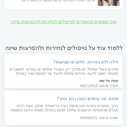
אולם, זוגות רבים מגלים שהתופעה הרעשנית על...
עוד נושאים הקשורים לטיפולים לנחירות ולהפרעות שינה
ללמוד עוד על טיפולים לנחירות ולהפרעות שינה
לילה ללא נחירות: חלום או מציאות?
נוחרים בקולי קולות? לא מדובר רק במטרד אסתטי או בטריגר למשברים
בזוגיות. חשוב לדעת: נחירות עלולות להעיד על חסימת אוויר במהלך
השינה, העלולה להסתיים בסיבוכים רפואיים קשים. יש מגוון פתרונות
מאת:
מד שופ
ביתיים ויצירתיים, שאינם מחייבים ניתוח. צרכנות רפואית
תאריך פרסום: 08/11/2018
אופס, מה עושים כשבן הזוג נוחר?
ברוב המקרים נחירות אינן מהוות בעיה בריאותית. אולם, זוגות רבים
מגלים שהתופעה הרעשנית עלולה לפגוע במהלך השינה התקין וכתוצאה
מכך גם בקשר הזוגי. מה עושים כשזה קורה ומתי בכל זאת נחירה הופכת
תאריך פרסום: 08/09/2021
לבעיה רפואית? שימו לב