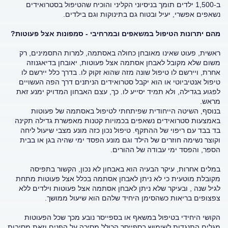
ב-1,500 ילדים תומך בניסיוני הקליני והוכיח שהטיפול בסטרואידים
נשאפים אפשרי, יעיל ובטוח גם בתינוקות וגם בילדים.
מהם יתרונות הטיפול במשאפים ובמרחיבי - סמפונות אצל פעוטות?
ראשית, פעוט שאינו מאובחן כחולה באסתמה, למרות התסמינים, רק
משום שלא מקובל לאבחן אסתמה אצל פעוטות, יאובחן בדיאגנוזה
אחרת, ויירשם לו טיפול שונה מזה שהוא זקוק לו. בדרך כלל יירשם לו
טיפול אנטיביוטי או הוא יקבל סטרואידים הניתנים דרך הפה העשויים
לפגוע בגדילה, ולא תמיד יסייע לו. כך, עצם האבחון המדויק ימנע זאת
מראש.
בנוסף, השיטה הייחודית שפיתחתי לטיפול באסתמה של פעוטות
באמצעות סטרואידים נשאפים בכמויות קטנות מאפשרת גדילה תקינה
בד בבד עם ריפוי של ההתקף. טיפול נכון כזה מונע מצבי שיעול ליחה
וקוצר נשימה חוזרים של הילד וגם מונע הפסד ימי שהיה בגן או בבית
הספר, והפסד ימי עבודה של ההורים.
במלים אחרות, עיקר הבעיה הוא באבחון לא נכון, הקשור בתפיסה
מקובלת מוטעית כי לא ניתן לאבחן אסתמה בכלל אצל פעוטות מתחת
לגיל שנה , ובעיקר שלא ניתן לאבחן אסתמה אצל פעוטות וילדים ללא
צפצופים בריאות כשהסימן היחיד שלהם הוא שיעול ממושך.
הקושי היחידי בטיפול במשאף או בספייסר נובע מכך שכל הפעוטות
מגלים התנגדות לשימוש בספייסר הכולל מסיכה על הפנים וזאת מסיבות