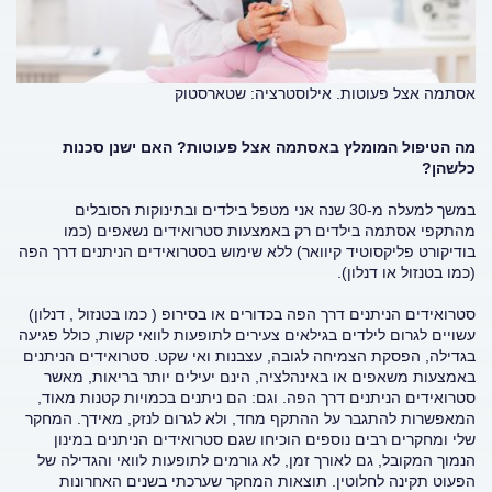
אסתמה אצל פעוטות. אילוסטרציה: שטארסטוק
מה הטיפול המומלץ באסתמה אצל פעוטות? האם ישנן סכנות
כלשהן?
במשך למעלה מ-30 שנה אני מטפל בילדים ובתינוקות הסובלים
מהתקפי אסתמה בילדים רק באמצעות סטרואידים נשאפים (כמו
בודיקורט פליקסוטיד קיוואר) ללא שימוש בסטרואידים הניתנים דרך הפה
(כמו בטנזול או דנלון).
סטרואידים הניתנים דרך הפה בכדורים או בסירופ ( כמו בטנזול , דנלון)
עשויים לגרום לילדים בגילאים צעירים לתופעות לוואי קשות, כולל פגיעה
בגדילה, הפסקת הצמיחה לגובה, עצבנות ואי שקט. סטרואידים הניתנים
באמצעות משאפים או באינהלציה, הינם יעילים יותר בריאות, מאשר
סטרואידים הניתנים דרך הפה. וגם: הם ניתנים בכמויות קטנות מאוד,
המאפשרות להתגבר על ההתקף מחד, ולא לגרום לנזק, מאידך. המחקר
שלי ומחקרים רבים נוספים הוכיחו שגם סטרואידים הניתנים במינון
הנמוך המקובל, גם לאורך זמן, לא גורמים לתופעות לוואי והגדילה של
הפעוט תקינה לחלוטין. תוצאות המחקר שערכתי בשנים האחרונות