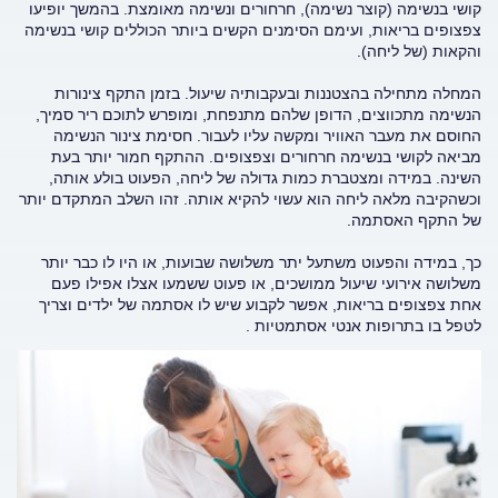
קושי בנשימה (קוצר נשימה), חרחורים ונשימה מאומצת. בהמשך יופיעו
צפצופים בריאות, ועימם הסימנים הקשים ביותר הכוללים קושי בנשימה
והקאות (של ליחה).
המחלה מתחילה בהצטננות ובעקבותיה שיעול. בזמן התקף צינורות
הנשימה מתכווצים, הדופן שלהם מתנפחת, ומופרש לתוכם ריר סמיך,
החוסם את מעבר האוויר ומקשה עליו לעבור. חסימת צינור הנשימה
מביאה לקושי בנשימה חרחורים וצפצופים. ההתקף חמור יותר בעת
השינה. במידה ומצטברת כמות גדולה של ליחה, הפעוט בולע אותה,
וכשהקיבה מלאה ליחה הוא עשוי להקיא אותה. זהו השלב המתקדם יותר
של התקף האסתמה.
כך, במידה והפעוט משתעל יתר משלושה שבועות, או היו לו כבר יותר
משלושה אירועי שיעול ממושכים, או פעוט ששמעו אצלו אפילו פעם
אחת צפצופים בריאות, אפשר לקבוע שיש לו אסתמה של ילדים וצריך
לטפל בו בתרופות אנטי אסתמטיות .