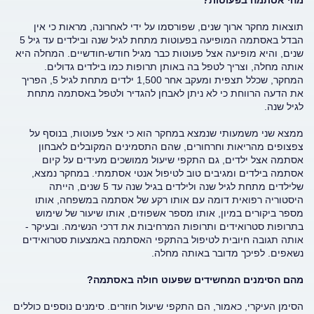
מהי אסתמה בפעוטות?
תוצאות מחקר ארוך שנים, שפורסמו על ידי לאחרונה, מראות כי אין
הבדל באסתמה המופיעה בפעוטות מתחת לגיל שנה ובילדים עד גיל 5
שנים, והיא מופיעה אצל פעוטות כבר מגיל חודש-חודשיים. המחלה היא
אותה מחלה, וצריך לטפל בה באותן תרופות כמו בילדים גדולים.
המחקר, שכלל תצפית ומעקב אחר 1,500 ילדים מתחת לגיל 5, הפריך
את הדעה הרווחת כי לא ניתן לאבחן להגדיר ולטפל באסתמה מתחת
לגיל שנה.
ממצא שני משמעותי שנמצא במחקר הוא כי אצל פעוטות, בנוסף על
צפצופים מהריאות וחרחורים, שהם התסמינים המקובלים לאבחון
אסתמה אצל ילדים, גם התקפי שיעול ממושכים מעידים על קיום
אסתמה בילדים ומגיבים טוב לטיפול אנטי אסתמתי. במחקר נמצא,
שלילדים מתחת לגיל שנה ולילדים בגיל שנה עד 5 שנים, הייתה
היסטוריה רפואית דומה עם אותו רקע של אסתמה במשפחה, אותו
מספר ביקורים במיון, אותו מספר אשפוזים, אותו שיעור של שימוש
בתרופות סטרואידים ותרופות המרחיבות את דרכי הנשימה. ובעיקר -
אותה תגובה חיובית לטיפול בהתקפי האסתמה באמצעות סטרואידים
נשאפים. לפיכך מדובר באותה מחלה.
מהם הסימנים המחשידים שפעוט חולה באסתמה?
הסימן העיקרי, כאמור, הם התקפי שיעול חוזרים. סימנים נוספים כוללים