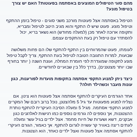
מהם סוגי הטיפולים המוצעים באסתמה בפעוטות? האם יש צורך
בטיפול מונע?
הטיפול באסתמה אצל פעוטות מורכב משני סוגים - טיפול בזמן ההתקף
וטיפול מונע. פעוט שיש לו התקף והוא מגיב היטב לטיפול ומבריא,
ותקופה ארוכה לאחר מכן (למעלה מחודש) הוא נשאר בריא, יכול
להסתדר עם טיפול רק בעת ההתקפים עצמם.
לעומתו, פעוט שהמרווחים בין התקף להתקף שלו הם פחות משלושה
שבועות, למרות התגובה הטובה לטיפול בעת ההתקף, צריך לקבל טיפול
מונע לתקופה שמוגדרת לפי חומרת המחלה, ועונת השנה ( יותר בחורף
שבו יותר מצטננים), בדרך כלל בין שבועיים לחודשיים.
כיצד ניתן למנוע התקפי אסתמה בתקופות מועדות לפורענות, כגון
עונות מעבר וכשהילד חולה?
אחד הגורמים העיקרים להתקף אסתמה אצל פעוטות הוא צינון. אם
נצליח למנוע מפעוטות עד גיל 5 מלהצטנן, נוכל ברוב רובם של המקרים
למנוע התקפי אסתמה. מגיל 5 ומעלה הסיבה העיקרית להתקף נותרת
ההצטננות, אך נוספים לה גורמים נוספים כמו רגישות לאלרגנים כגון
אבקנים, דשא ושערות של חיות מחמד. אצל ילדים בגיל עשר ומעלה
לעתים ריצה באוויר קר עשויה לגרום להתקף. אך כאמור, הגורם העיקרי
להתקף אסתמה אצל פעוטות ואצל ילדים כאחד, הוא הצטננות.