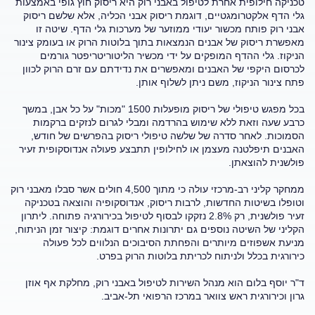
טכניקה חילופית אחרת לטיפול באבני רוק היא ריסוק חוץ גופי באמצעות
גלי הדף אלקטרומגטיים, דוגמת ריסוק אבני הכליה, אלא שלשם ריסוק
אבני רוק פותח מכשור יעודי ממוזער של מערכות גלי הדף. שיטה זו
מאפשרת ריסוק של אבנים הנמצאות בתוך בלוטות הרוק או בעומק צינור
הניקוז. גלי ההדף המופקים על ידי מכשיר הליטוריטריפטר גורמים
לכרסום היקפי של האבנים ומאפשרים את נדידתם עם זרם הרוק לכוון
פתח צינור הניקוז, משם ניתן לשלוף אותן.
בכל מפגש טיפולי של ריסוק מופעלות 1500 "מכות" על כל אבן, במשך
כרבע שעה וזאת ללא שימוש בהרדמה ומבלי לגרום לנזקים ברקמות
הסמוכות. לאחר סדרה של שלשה טיפולי ריסוק בהפרשים של חודש,
האבנים תיפלטנה מעצמן או לחילופין תתבצע פעולה אנדוסקופית זעיר
פולשנית להוצאתן.
ממחקר קליני רב-מרכזי עולה כי מתוך 4,500 חולים אשר סבלו מאבני רוק
וטופלו בשיטות החדשות, לרבות ריסוק, אנדוסקופיה והוצאה בטכניקה
זעיר פולשנית, רק 2.8% נזקקו לבסוף לטיפול בכירורגיה פתוחה. ליתרון
הקליני של השיטה נוספים גם יתרונות אחרים דוגמת: קיצור זמן הניתוח,
מניעת אשפוזים מיותרים והפחתת הסיבוכים הנלווים לכל פעולה
כירורגית בכלל ולניתוח לכריתת בלוטות הרוק בפרט.
ד"ר יוסף בלום הוא מנהל השירות לטיפול באבני רוק, מחלקת אף אוזן
גרון וכירורגית ראש צוואר במרכז הרפואי תל-אביב.