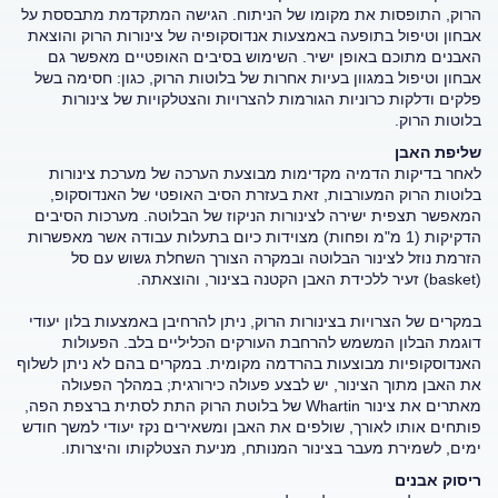
הרוק, התופסות את מקומו של הניתוח. הגישה המתקדמת מתבססת על
אבחון וטיפול בתופעה באמצעות אנדוסקופיה של צינורות הרוק והוצאת
האבנים מתוכם באופן ישיר. השימוש בסיבים האופטיים מאפשר גם
אבחון וטיפול במגוון בעיות אחרות של בלוטות הרוק, כגון: חסימה בשל
פלקים ודלקות כרוניות הגורמות להצרויות והצטלקויות של צינורות
בלוטות הרוק.
שליפת האבן
לאחר בדיקות הדמיה מקדימות מבוצעת הערכה של מערכת צינורות
בלוטות הרוק המעורבות, זאת בעזרת הסיב האופטי של האנדוסקופ,
המאפשר תצפית ישירה לצינורות הניקוז של הבלוטה. מערכות הסיבים
הדקיקות (1 מ"מ ופחות) מצוידות כיום בתעלות עבודה אשר מאפשרות
הזרמת נוזל לצינור הבלוטה ובמקרה הצורך השחלת גשוש עם סל
(basket) זעיר ללכידת האבן הקטנה בצינור, והוצאתה.
במקרים של הצרויות בצינורות הרוק, ניתן להרחיבן באמצעות בלון יעודי
דוגמת הבלון המשמש להרחבת העורקים הכליליים בלב. הפעולות
האנדוסקופיות מבוצעות בהרדמה מקומית. במקרים בהם לא ניתן לשלוף
את האבן מתוך הצינור, יש לבצע פעולה כירורגית; במהלך הפעולה
מאתרים את צינור Whartin של בלוטת הרוק התת לסתית ברצפת הפה,
פותחים אותו לאורך, שולפים את האבן ומשאירים נקז יעודי למשך חודש
ימים, לשמירת מעבר בצינור המנותח, מניעת הצטלקותו והיצרותו.
ריסוק אבנים