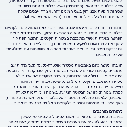
וכאבים עזים. 76% מאבנים אלה נוצרים בבלוטות הרוק התת לסתיות,
22% בבלוטת בת האוזן (הפרוטיס) ו-2% בבלוטות התת לשוניות.
שכיחות הופעת אבני רוק בשני המינים זהה, ויצירת אבנים עלולה
להתפתח בכל גיל - מילדות ועד זקנה (הגיל הממוצע הוא 44).
ההנחה הרווחת כיום היא שהאבנים נוצרות כתוצאה מתהליכים דלקתיים
בבלוטות הרוק, המלווים בהאטה בהפרשת הרוק, יצירת ריר סמיך ואף
הפרשה מוגלתית אשר מתעכבת בצינורות הקטנים. התוצר הפתולוגי
עוטף את עצמו וגורם לשקיעת מלחים וסידן, ובכך ליצירת האבנים. כיום
גם נבדקת סיבה גנטית, זאת בעקבות זיהוי 368 משפחות עם פתולוגיות
של יצירת אבנים.
האבחון נעשה כיום באמצעות מכשירי אולטרה-סאונד קטני מידות עם
מתמרים קטנים ויעודיים להדמיית בלוטות הרוק. טכניקת הדמיה נוספת
הינה צילומי CT של אזור הבלוטות, היעילה במקרים של אבנים לא
מסוידות או אבנים הקטנות מ-3 מ"מ; שיטת אבחון אחרת הינה
סיאלוגרפיה - הדגמת דרכי הרוק על ענפיהן בעזרת הזרקת חומר ניגוד
לפתח צינור הניקוז של הבלוטה הנגועה. בשיטה זו מודגמות לא רק
האבנים, אלא גם פתולוגיות נוספות של בלוטות הרוק ומערכת הצינורות,
כגון: הצרויות, חסימות ומצבים דלקתיים המלווים בפגיעה רקמתית.
ניתוחים מורכבים
במרבית המרכזים הרפואיים, מעבר לטיפול האנטיביוטי ולשיכוך
הכאבים, נהוג להוציא את האבנים בגישה כירורגית פתוחה, זאת לאחר