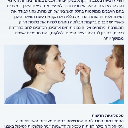
השגת רגיעה במצב הדלקתי. במקרים של אבנים בפתח צינורות המוצא
נהוג לבצע הרחבה של הצינורית ובכך לאפשר את יציאת האבן. במצבים
בהם האבנים ממוקמות בחלק האמצעי של הצינורות, נהוג לבודד את
הצינור ולפתוח אותו בהרדמה כללית או מקומית לשם הוצאת האבן.
כאשר יש אבנים ברקמת הבלוטה נוהגים לכרות את בלוטת הרוק
המעורבת; ניתוחים אלו הינם ניתוחים ארוכים, הכרוכים לרוב בהרדמה
כללית, בסיכון לפגיעה בעצב הפנים ולצלקות, והם מחייבים אשפוז
ממושך יותר.
טכנולוגיות חדשות
ההתקדמות הטכנולוגית המרשימה בתחום מערכות האנדוסקופיה
וגלי-הקול הובילה לפיתוח טכניקות חדשניות זעיר פולשניות לטיפול באבני