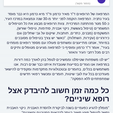
(מספר מקשר)
המרפאה של הרופאים ד"ר מאיר כרמון וד"ר מיא כרמון היא כבר מוסד
בעיר נתניה. המרפאה הוקמה לפני יותר מ-30 שנה ונמצאת במרכז העיר,
כ-50 מטר מהתחנה המרכזית. צוות הרופאים מבצע את כל הטיפולים
המשמרים (טיפול בעששת, ניקוי אבנית, סתימות, טיפולי שורש),
המשקמים (מבנים, כתרים, תותבות, שיקום על גבי שתלים) וגם
כירורגיים (עקירות, השתלות). "כאשר יש צורך בטיפולים מסובכים
במיוחד, אנחנו מתייעצים ומשתפים פעולה עם מספר רופאים מומחים
בעיר", אומר ד"ר כרמון ומוסיף כי למרפאה מגיעים מטופלים ותיקים
רבים מכל רחבי העיר והאזור.
"יש לנו משפחות שטיפלנו וממשיכים לטפל בהן לאורך כמה דורות.
במרפאה אנו נעזרים בסייעות שעובדות איתנו כבר שנים רבות. אנו
משתמשים בכלים, בחומרים ובטכנולוגיות מתקדמות ומקפידים להישאר
מעודכנים בכל עת לגבי שיטות, חומרים ומכשור רפואי חדשים
שמתפתחים ללא הפסקה".
כל כמה זמן חשוב להיבדק אצל
רופא שיניים?
"מומלץ להגיע כפעמיים בשנה לביקורת ולהסרת האבנית. ניקוי האבנית
נחשב לטיפול מונע חשוב ביותר לבריאות החניכיים והשיניים".