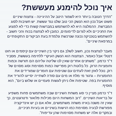
איך נוכל להימנע מעששת?
"הדרך הטובה ביותר היא לשמור היטב על ההיגיינה - צחצוח שיניים
פשוט אבל נכון הוא הנשק הכי טוב שלנו נגד עששת. יש חשיבות לסוג
המברשת. ההמלצה היא לא להשתמש במברשות קשות כדי לא לפצוע
את החניכיים ולא לגרום לדימומים, כמובן לא לצחצח בכוח והכי חשוב -
להשתמש בטכניקה נכונה שנרכשת ונלמדת בעת הביקורים התקופתיים
במרפאת שיניים".
מעבר לצחצוח נכון, חשוב לשלב גם ניקוי בין השיניים עם קיסמים או חוט
דנטלי אבל כאמור, הצחצוח הוא הנשק העיקרי ללחימה בעששת, מסביר
ד"ר כרמון. "משתנים אחרים שאין לנו שליטה עליהם הם תורשה וכמות
וחומציות הרוק. כל בלוטת רוק מפרישה כמות מסוימת וסוג מסוים של
רוק. נוכל לאזן זאת לעתים עם שטיפות עם חומרים שמורידים את
החומציות – גרגור מי מלח או מים עם סודה לשתייה יסייעו להוריד את
החומציות בפה. שטיפות אלו ניתן לעשות פעמיים או שלוש ביום", הוא
מוסיף.
ד"ר כרמון מציין כי סוג משחת השיניים שבה משתמשים פחות משפיע
על בריאות השיניים. "רוב המשחות היום מכילות פלואור ודטרגנטים, כך
שאין זה משנה באיזו משחה משתמשים, אלא אם כן יש אינדיקציה
מפורשת לבעיה מסוימת כמו רגישות בשיניים או בעיות חניכיים,
ובמקרים אלה יש משחות מסוימות שהן עדיפות".