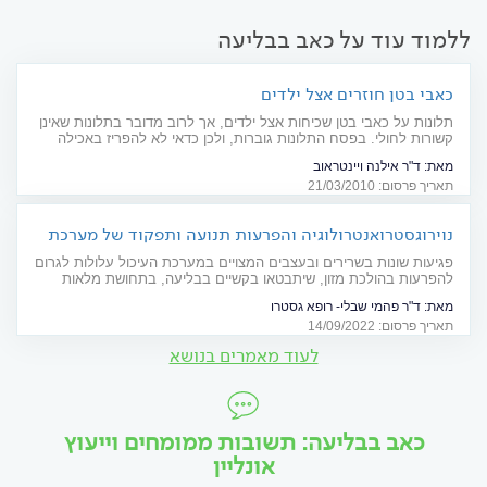
ללמוד עוד על כאב בבליעה
כאבי בטן חוזרים אצל ילדים
תלונות על כאבי בטן שכיחות אצל ילדים, אך לרוב מדובר בתלונות שאינן
קשורות לחולי. בפסח התלונות גוברות, ולכן כדאי לא להפריז באכילה
ולהרבות בשתייה
מאת:
ד"ר אילנה ויינטראוב
תאריך פרסום: 21/03/2010
נוירוגסטרואנטרולוגיה והפרעות תנועה ותפקוד של מערכת
העיכול ורצפת האגן
פגיעות שונות בשרירים ובעצבים המצויים במערכת העיכול עלולות לגרום
להפרעות בהולכת מזון, שיתבטאו בקשיים בבליעה, בתחושת מלאות
ונפיחות, בצרבת, בבחילות, בשלשולים או בעצירות. על הפרעות תנועה
מאת:
ד"ר פהמי שבלי- רופא גסטרו
ותפקוד במערכת העיכול ועל הטיפול הנוירוגסטרואנטרולוגי בהן
תאריך פרסום: 14/09/2022
לעוד מאמרים בנושא
כאב בבליעה: תשובות ממומחים וייעוץ
אונליין