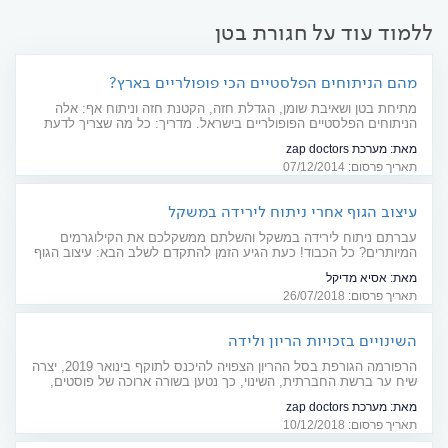
ללמוד עוד על חגורת בטן
מהם הניתוחים הפלסטיים הכי פופולריים בארץ?
מתיחת בטן ושאיבת שומן, הגדלת חזה, הקטנת חזה וניתוח אף: אלה
הניתוחים הפלסטיים הפופולריים בישראל. מדריך: כל מה שצריך לדעת
לפני ואחרי הניתוחים האלה
מאת:
מערכת zap doctors
תאריך פרסום: 07/12/2014
עיצוב הגוף אחרי ניתוח לירידה במשקל
עברתם ניתוח לירידה במשקל והשלתם ממשקלכם את הקילוגרמים
המיותרים? כל הכבוד! כעת הגיע הזמן להתקדם לשלב הבא: עיצוב הגוף
בהתאמה למראה החדש. האם ומדוע צריך ניתוחים נוספים, אילו ניתוחים
מאת:
אסיא מדיקל
קיימים ולמי הם מתאימים? על כל אלה ועוד, בכתבה שלפניכם.
תאריך פרסום: 26/07/2018
השינויים בזכויות הריון ולידה
הרפורמה הגורפת בסל ההריון הצפויה להיכנס לתוקף בינואר 2019, יצרה
שיח ער ברשת החברתית, השינוי, כך נטען בשורה ארוכה של פוסטים,
יפגע בסופו של דבר ביכולת של נשים לנצל את התקציב העומד לזכותן
מאת:
מערכת zap doctors
ויגביל את סכום הניצול בכל הריון. אז מה בעצם השינוי הזה אומר? ומה
תאריך פרסום: 10/12/2018
כדאי למהר ולעשות לפני שתיגמר השנה?