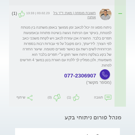
(1)
תשובת מומחה | מאת: ד"ר גיל
03.02.23 | 13:33
אוחנה
ניתוח מסוג זה יכול לכאוב זמן ממושך באופן משתנה בין מנותח 
למנותח, בעיקר אם הניתוח נעשה בשיטה פתוחה ובאמצעות 
תפרים בלבד. החגורה אכן עוזרת לכאב ויש לקחת משככי כאב 
לפי הצורך. לידיעתך, כיום מקובל על פי עבודות רבות בספרות 
הכירורגית לשים רשת גם כאשר סוגרים סטומה. שיעור החזרה 
של בקע בצלקת ניתוח אשר תוקן ע״י תפרים בלבד הוא 
משמעותי, ולכן ממליץ לך ללכת עם חגורת בטן במשך 4 חודשים 
לפחות.
077-2306907
(מספר מקשר)
תגובה
(1)
(0)
שיתוף
מנהל פורום ניתוחי בקע