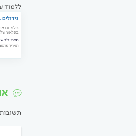
ללמוד עו
גידולים 
צילמתם את ה
בפלאש של ה
גידולי העיני
מאת:
ד"ר שח
תאריך פרסום: 06/2016
או
תשובות 