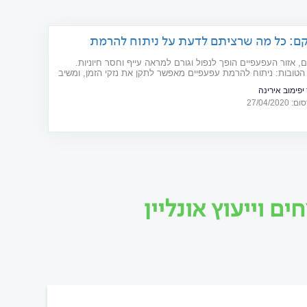
קם: כל מה שרציתם לדעת על ניתוח להרמת
ים
, אזור העפעפיים הופך לנפול וגורם למראה עייף וחסר חיוניות.
טובות: ניתוח להרמת עפעפיים מאפשר לתקן את נזקי הזמן, ומשיב
 המראה החיוני שאבד. למי זה מתאים וכיצד מתבצעת הפרוצדורה?
פימוב אירינה
מה שכדאי לדעת בנושא
27/04/20
ם וייעוץ אונליין