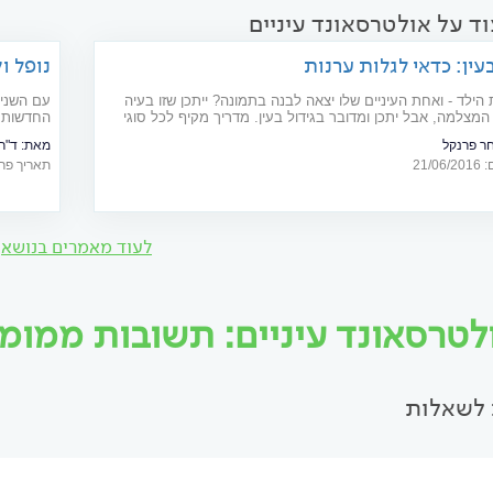
ד על אולטרסאונד עיניים
בעין: כדאי לגלות ערנות
נופל ו
עפעפי
ילד - ואחת העיניים שלו יצאה לבנה בתמונה? ייתכן שזו בעיה
עם השנים
מצלמה, אבל יתכן ומדובר בגידול בעין. מדריך מקיף לכל סוגי
החדשות ה
ים
לפנים את
ר פרנקל
מאת:
ד"ר י
הנה כל 
21/
תאריך פרסום: 20
לעוד מאמרים בנושא
לטרסאונד עיניים: תשובות ממומחי
לשאלות