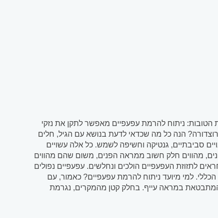
ות הטובות: ניתוח להרמת עפעפיים מאפשר לתקן את נזקי
וצדורה? הנה כל מה שכדאי לדעת בנושא עם הגיל, חלים
ויים סביבתיים, גנטיקה וחשיפה לשמש. כל אלה עשויים
ונים, מהווים חלק חשוב ממראה הפנים, משום שהם מהווים
חראים לתזוזת העפעפיים הולכים ונחלשים. עפעפיים נפולים
כללי. למי מיועד ניתוח להרמת עפעפיים? כאמור, עם
המתבטאת במראה עייף. בחלק קטן מהמקרים, נגרמת
ית מולדת או...