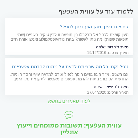
ללמוד עוד על עווית העפעף
קפיצות בעין: מהן ואיך ניתן לטפל?
העין קופצת לכם? אל תבלבלו בין תופעה זו לבין טיקים בעיניים (שתי
תופעות שונות)! מה ניתן לעשות? בקרו נוירואופטלמולוג ואמצו אורח חיים
נינוח יותר
מאת:
ד"ר דותן שלמה
תאריך פרסום: 19/12/2016
נופל וקם: כל מה שרציתם לדעת על ניתוח להרמת עפעפיים
עם השנים, אזור העפעפיים הופך לנפול וגורם למראה עייף וחסר חיוניות.
החדשות הטובות: ניתוח להרמת עפעפיים מאפשר לתקן את נזקי הזמן,
ומשיב לפנים את המראה החיוני שאבד. למי זה מתאים וכיצד מתבצעת
מאת:
ד"ר יפימוב אירינה
הפרוצדורה? הנה כל מה שכדאי לדעת בנושא
תאריך פרסום: 27/04/2020
לעוד מאמרים בנושא
עווית העפעף: תשובות ממומחים וייעוץ
אונליין