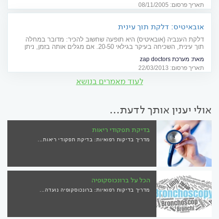
תאריך פרסום: 08/11/2005
אובאיטיס: דלקת תוך עינית
דלקת הענביה (אובאיטיס) היא תופעה שחשוב להכיר: מדובר במחלה
תוך עינית, השכיחה בעיקר בגילאי 20-50. אם מגלים אותה בזמן, ניתן
למנוע נזק בלתי הפיך לראייה
מאת:
מערכת zap doctors
תאריך פרסום: 22/03/2013
לעוד מאמרים בנושא
אולי יענין אותך לדעת...
בדיקת תפקודי ריאות
מדריך בדיקות רפואיות: בדיקת תפקודי ריאות...
הכל על ברונכוסקופיה
מדריך בדיקות רפואיות: ברונכוסקופיה נועדה...