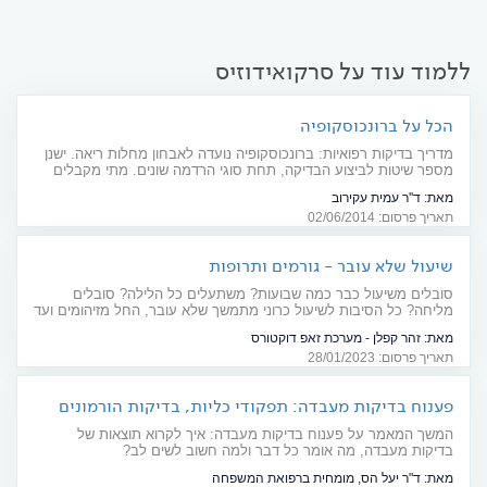
ללמוד עוד על סרקואידוזיס
הכל על ברונכוסקופיה
מדריך בדיקות רפואיות: ברונכוסקופיה נועדה לאבחון מחלות ריאה. ישנן
מספר שיטות לביצוע הבדיקה, תחת סוגי הרדמה שונים. מתי מקבלים
תוצאות והאם יש סיכון?
מאת:
ד''ר עמית עקירוב
תאריך פרסום: 02/06/2014
שיעול שלא עובר - גורמים ותרופות
סובלים משיעול כבר כמה שבועות? משתעלים כל הלילה? סובלים
מליחה? כל הסיבות לשיעול כרוני מתמשך שלא עובר, החל מזיהומים ועד
רפלוקס קיבתי
מאת:
זהר קפלן - מערכת זאפ דוקטורס
תאריך פרסום: 28/01/2023
פענוח בדיקות מעבדה: תפקודי כליות, בדיקות הורמונים
וברזל
המשך המאמר על פענוח בדיקות מעבדה: איך לקרוא תוצאות של
בדיקות מעבדה, מה אומר כל דבר ולמה חשוב לשים לב?
מאת:
ד"ר יעל הס, מומחית ברפואת המשפחה