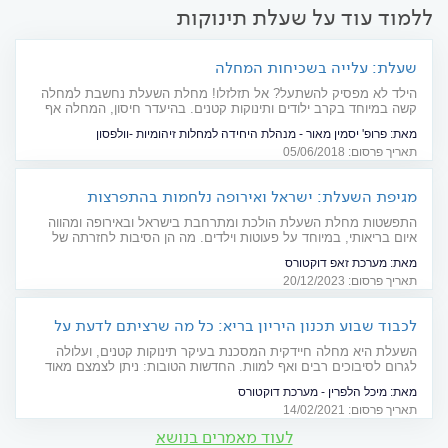
ללמוד עוד על שעלת תינוקות
שעלת: עלייה בשכיחות המחלה
הילד לא מפסיק להשתעל? אל תזלזלו! מחלת השעלת נחשבת למחלה
קשה במיוחד בקרב ילודים ותינוקות קטנים. בהיעדר חיסון, המחלה אף
עלולה לסכן חיים. מדריך מקיף
מאת:
פרופ' יסמין מאור - מנהלת היחידה למחלות זיהומיות -וולפסון
תאריך פרסום: 05/06/2018
מגיפת השעלת: ישראל ואירופה נלחמות בהתפרצות
הנרחבת ביותר מזה שנים
התפשטות מחלת השעלת הולכת ומתרחבת בישראל ובאירופה ומהווה
איום בריאותי, במיוחד על פעוטות וילדים. מה הן הסיבות לחזרתה של
השעלת וכיצד ניתן למגר אותה? ראיון עם מומחית
מאת:
מערכת זאפ דוקטורס
תאריך פרסום: 20/12/2023
לכבוד שבוע תכנון היריון בריא: כל מה שרציתם לדעת על
שעלת
השעלת היא מחלה חיידקית המסכנת בעיקר תינוקות קטנים, ועלולה
לגרום לסיבוכים רבים ואף למוות. החדשות הטובות: ניתן לצמצם מאוד
את האפשרות לסבול מהסיכונים הכרוכים במחלה באמצעות חיסון בטוח
מאת:
מיכל הלפרין - מערכת דוקטורס
ויעיל הניתן במסגרת חיסוני השגרה ובמהלך ההיריון
תאריך פרסום: 14/02/2021
לעוד מאמרים בנושא