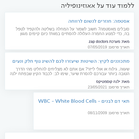
ללמוד עוד על אאוזינופיליה
אסטמה: חוזרים לנשום לרווחה
סובלים מאסטמה? חשוב לשמור על המחלה בשליטה ולהקפיד לטפל
בה, כדי למנוע החמרה העלולה להסתיים במוות! כיום קיימים מגוון
טיפולים חדשניים, שיכולים לטפל גם באסטמה קשה. סקירה מקיפה
מאת:
מערכת zap doctors
לרגל יום האסטמה העולמי (7.5)
תאריך פרסום: 07/05/2019
מתכוננים לקיץ: השיטות שיעזרו לכם להשיג גוף חלק ונעים
שעווה, גילוח או אולי לייזר? אם אתם לא מצליחים להחליט מהי הדרך
הטובה ביותר עבורכם להסרת שיער, שימו לב: לכבוד הקיץ שבפתח ילנה
אברמוב, מומחית לאסתטיקה ויופי, עושה סדר ומפרטת על בטיחות,
מאת:
ילנה קוסמטיקס
תדירות ויעילות כל אחת משיטות הטיפול המוכרות
תאריך פרסום: 23/05/2021
תאי דם לבנים - WBC - White Blood Cells
תאריך פרסום: 08/11/2009