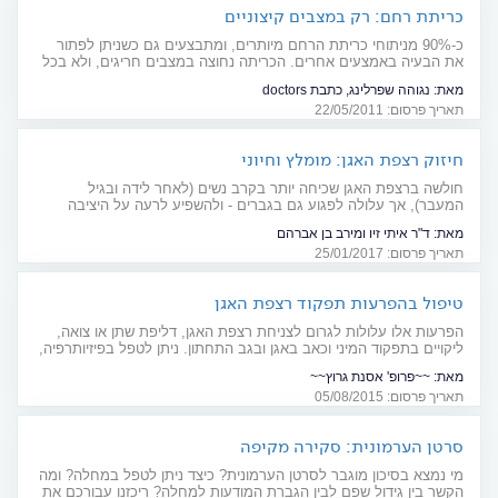
כריתת רחם: רק במצבים קיצוניים
כ-90% מניתוחי כריתת הרחם מיותרים, ומתבצעים גם כשניתן לפתור
את הבעיה באמצעים אחרים. הכריתה נחוצה במצבים חריגים, ולא בכל
מקרה של צניחת רחם
מאת:
נגוהה שפרלינג, כתבת doctors
תאריך פרסום: 22/05/2011
חיזוק רצפת האגן: מומלץ וחיוני
חולשה ברצפת האגן שכיחה יותר בקרב נשים (לאחר לידה ובגיל
המעבר), אך עלולה לפגוע גם בגברים - ולהשפיע לרעה על היציבה
והתפקוד המיני. מה עושים?
מאת:
ד"ר איתי זיו ומירב בן אברהם
תאריך פרסום: 25/01/2017
טיפול בהפרעות תפקוד רצפת האגן
הפרעות אלו עלולות לגרום לצניחת רצפת האגן, דליפת שתן או צואה,
ליקויים בתפקוד המיני וכאב באגן ובגב התחתון. ניתן לטפל בפיזיותרפיה,
תרופות או ניתוח TVT
מאת:
~~פרופ' אסנת גרוץ~~
תאריך פרסום: 05/08/2015
סרטן הערמונית: סקירה מקיפה
מי נמצא בסיכון מוגבר לסרטן הערמונית? כיצד ניתן לטפל במחלה? ומה
הקשר בין גידול שפם לבין הגברת המודעות למחלה? ריכזנו עבורכם את