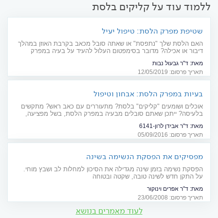
ללמוד עוד על קליקים בלסת
שטיפת מפרק הלסת: טיפול יעיל
האם הלסת שלך "נתפסת" או שאתה סובל מכאב בקרבת האוזן במהלך
דיבור או אכילה? מדובר בסימפטום העלול להעיד על בעיה במפרק
הלסת. אל תהיו שאננים: אם הטיפול בסד לילה או בנוגד דלקת אינו
מאת:
ד"ר גבעול נבות
מועיל - ניתן לבצע שטיפה של המפרק
תאריך פרסום: 12/05/2019
בעיות במפרק הלסת: אבחון וטיפול
אוכלים ושומעים "קליקים" בלסת? מתעוררים עם כאב ראש? מתקשים
בלעיסה? ייתכן שאתם סובלים מבעיה במפרק הלסת, בשל מפציעה,
שחיקה או זיהום. מה עושים?
מאת:
ד"ר אבידן לרון-6141
תאריך פרסום: 05/09/2016
מפסיקים את הפסקת הנשימה בשינה
הפסקת נשימה בזמן שינה מגדילה את הסיכון למחלות לב ושבץ מוחי.
על התקן חדש לשינה טובה, שקטה ובטוחה
מאת:
ד"ר אפרים וינוקור
תאריך פרסום: 23/06/2008
לעוד מאמרים בנושא