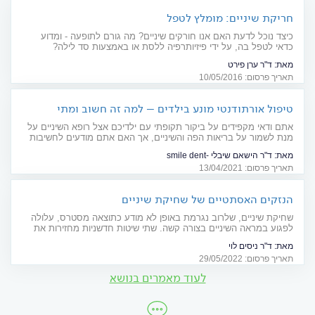
חריקת שיניים: מומלץ לטפל
כיצד נוכל לדעת האם אנו חורקים שיניים? מה גורם לתופעה - ומדוע
כדאי לטפל בה, על ידי פיזיותרפיה ללסת או באמצעות סד לילה?
מאת:
ד"ר ערן פירט
תאריך פרסום: 10/05/2016
טיפול אורתודנטי מונע בילדים – למה זה חשוב ומתי
להתחיל? סרטון הסברה
אתם ודאי מקפידים על ביקור תקופתי עם ילדיכם אצל רופא השיניים על
מנת לשמור על בריאות הפה והשיניים, אך האם אתם מודעים לחשיבות
של מעקב אורתודנטי מגיל צעיר? צפו עכשיו
מאת:
ד"ר הישאם שיבלי -smile dent
תאריך פרסום: 13/04/2021
הנזקים האסתטיים של שחיקת שיניים
שחיקת שיניים, שלרוב נגרמת באופן לא מודע כתוצאה מסטרס, עלולה
לפגוע במראה השיניים בצורה קשה. שתי שיטות חדשניות מחזירות את
האסתטיקה לפה
מאת:
ד"ר ניסים לוי
תאריך פרסום: 29/05/2022
לעוד מאמרים בנושא