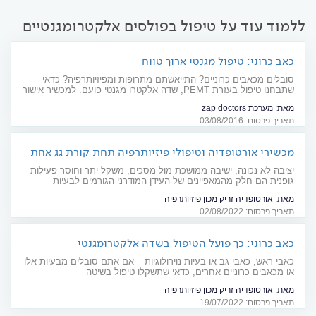
ללמוד עוד על טיפול בפולסים אלקטרומגנטיים
כאב כרוני: טיפול מגנטי ארוך טווח
סובלים מכאבים כרוניים? התייאשתם מתרופות ומפיזיותרפיה? כדאי
שתבחנו טיפול בעזרת PEMT, שדה אלקטרו מגנטי פועם. למכשיר אישור
FDA, מחקרים המוכיחים יעילותו וגם עדויות חולים. צרכנות רפואית
מאת:
מערכת zap doctors
תאריך פרסום: 03/08/2016
מכשירי אורטופדיה וטיפולי פיזיותרפיה תחת קורת גג אחת
יציבה לא נכונה, ישיבה ממושכת מול מסכים, משקל יתר וחוסר פעילות
גופנית הם חלק מהמאפיינים של העידן המודרני הגורמים לבעיות
אורטופדיות רבות. סקר זריק, בעל מכון "זריק אורטופדיה", מספר על
מאת:
אורטופדיה זריק מכון פיזיותרפיה
המגוון הרחב של אמצעי הטיפול במכון ומסביר על תהליך הטיפול
תאריך פרסום: 02/08/2022
כאב כרוני: כך פועל הטיפול בשדה אלקטרומגנטי
כאבי ראש, כאבי גב או בעיות נוירולוגיות – אם אתם סובלים מבעיות אלו
או מכאבים כרוניים אחרים, כדאי שתשקלו טיפול בשיטה
האלקטרומגנטית. כך זה עובד
מאת:
אורטופדיה זריק מכון פיזיותרפיה
תאריך פרסום: 19/07/2022