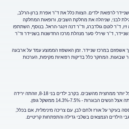
יידר לרפואת ילדים. הצוות כלל את ד"ר אפרת ברון-הרלב,
פ' גילת לבני, שניהלה את מחלקת השבים, ורופאות המחלקה
זיו, ד"ר לוטם גולדברג, וד"ר דנה זינגר-הראל. בנוסף, השתתפו
ניידר, ד"ר שירלי סער מנהלת מרכז החדשנות בשניידר וד"ר
ם הבריאותי והנפשי של 26 השבים במהלך אשפוזם במרכז שניידר. זמן האשפוז הממוצע עמד על ארבעה
שבועות. המחקר כלל בדיקות רפואיות מקיפות, הערכות
אחד הממצאים המטרידים ביותר היה ירידה משמעותית במשקל אצל יותר ממחצית מהשבים. בקרב ילדים בני 8-18, זוהתה ירידה
 בעיקר על אורז ולחם לבן, עם צריכה מינימלית, אם בכלל,
גבי הילדים הנמצאים בשלבי גדילה והתפתחות קריטיים.