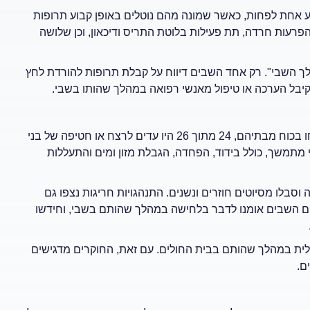
 אחת לפחות, כאשר שמונה מהם נוטלים באופן קבוע תרופות
פרעות חרדה, תת פעילות בלוטת התריס ודיכאון, וכן שלושה
הלך השבי". רק אחד השבים דיווח על קבלת תרופות להורדת לחץ
קיבל הערכה או טיפול מאנשי רפואה במהלך שהותו בשבי.
ההיבט הנפשי של השבי היה אולי המטריד ביותר. כל החטופים נלקחו בכוח מבתיהם, 24 מתוך 26 היו עדים לרצח או חטיפה של בני
מתמשך, כולל בידוד, הפחדה, הגבלת מזון ומים והתעללות
וסבלו מסיוטים חוזרים ונשנים. התנהגויות חריגות נצפו גם
דים השבים אומנו לדבר בלחישה במהלך שהותם בשבי, וחידשו
אלית במהלך שהותם בבית החולים. עם זאת, החוקרים מדגישים
ם.