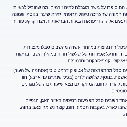
בי. הם סיפרו על גישה מוגבלת למים זורמים, מה שהוביל לבעיות
ת חמורה שהצריכה טיפול תרופתי וגזירת שיער. בנוסף, שמונה
תנאים אלה החריפו את הבעיות הבריאותיות ויצרו קרקע פורייה
יכול היו נפוצות במיוחד. עשרה מהשבים סבלו מעצירות
שים ותשעה ילדים, דיווחו על אפיזודות של שלשול חריף במהלך השבי. בדיקות
 אי-קולי, קמפילובקטר וסלמונלה.
דים סבל מהתפרצות של אטופיק דרמטיטיס (אסתמה של העור)
פוז. בנוסף, שלושה ילדים (בגילי שנתיים עד ארבע) חוו
ת להורדת חום. המחקר גם מצא שיעור גבוה של נוגדנים
חד השבים סבל מפציעות רסיסים באזור האגן, הגפיים
ובו לארץ, בעקבות תסמיני חום, קוצר נשימה וכאב בחזה.