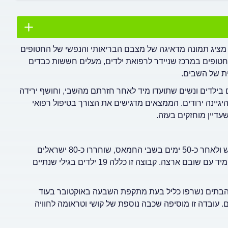
חקר שפורסם לאחרונה בכתב העת הבינלאומי Acta Paediatrica מציג תמונה מדאיגה של מצבם הבריאותי והנפשי של החטופים
זרו משבי החמאס בעזה. הממצאים, המבוססים על טיפול ב-26 חטופים במרכז שניידר לרפואת ילדים, מעלים חששות כבדים
ית של השבים.
בילדים ונשים שתועדו מיד לאחר חזרתם מהשבי, וחושף ירידה
גיינה ירודים. הממצאים מדגישים את הצורך בטיפול רפואי
דיין מוחזקים בעזה.
במהלך חודשים נובמבר-דצמבר 2023, במסגרת הסכם הפסקת אש ולאחר כ-50 ימים בשבי החמאס, שוחררו כ-80 ישראלים
ואזרחים זרים. מתוכם, 26 טופלו במחלקת השבים של מרכז שניידר מיד עם שובם ארצה. קבוצה זו כללה 19 ילדים בגילי שנתיים
 לשוב אליו. חלק מהבתים נשרפו כליל בעת מתקפת השבעה באוקטובר בעוד
 עובדה זו מוסיפה שכבה נוספת של קושי וטראומה לחוויה