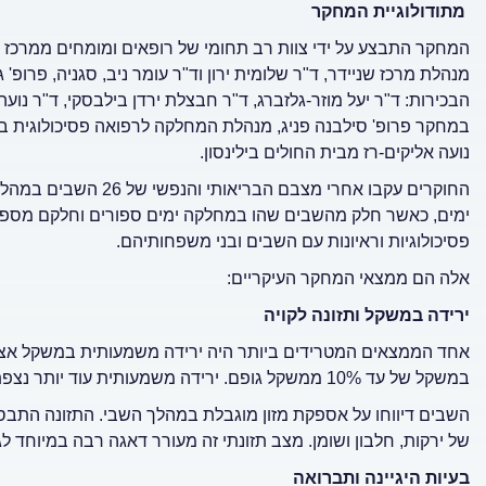
מתודולוגיית המחקר
המחקר התבצע על ידי צוות רב תחומי של רופאים ומומחים ממרכז שנ
מנהלת מרכז שניידר, ד"ר שלומית ירון וד"ר עומר ניב, סגניה, פרו
הבכירות: ד"ר יעל מוזר-גלזברג, ד"ר חבצלת ירדן בילבסקי, ד"ר נועה 
במחקר פרופ' סילבנה פניג, מנהלת המחלקה לרפואה פסיכולוגית בש
נועה אליקים-רז מבית החולים בילינסון.
החוקרים עקבו אחרי מצב
ימים, כאשר חלק מהשבים שהו במחלקה ימים ספורים וחלקם מספר 
פסיכולוגיות וראיונות עם השבים ובני משפחותיהם.
אלה הם ממצאי המחקר העיקריים:
ירידה במשקל ותזונה לקויה
במשקל של עד 10% ממשקל גופם. ירידה משמעותית עוד יותר נצפתה אצל הנשים הבוגרות - 7.5%-14.3% ממשקל גופן.
השבים דיווחו על אספקת מזון מוגבלת במהלך השבי. התזונה התבססה
של ירקות, חלבון ושומן. מצב תזונתי זה מעורר דאגה רבה במיוחד ל
בעיות היגיינה ותברואה