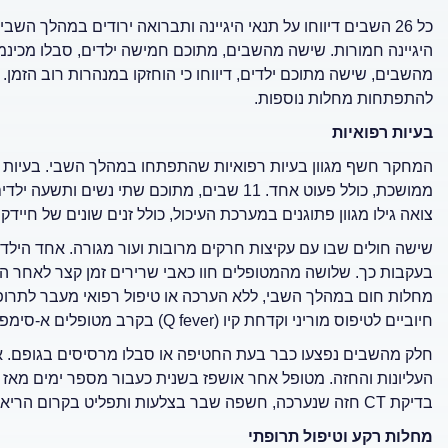
כל 26 השבים דיווחו על תנאי היגיינה ותברואה ירודים במהלך הש
היגיינה חמורות. שישה מהשבים, מתוכם חמישה ילדים, סבלו מכינמ
מהשבים, שישה מתוכם ילדים, דיווחו כי הוחזקו במנהרות רוב הזמן. 
להתפתחות מחלות נוספות.
בעיות רפואיות
המחקר חשף מגוון בעיות רפואיות שהתפתחו במהלך השבי. בעיות ע
ממושכת, כולל פעוט אחד. 11 שבים, מתוכם שתי נ
צואה גילו מגוון פתוגנים במערכת העיכול, כולל זנים שונים של חיידקי
שישה חולים שבו עם עקיצות חרקים מרובות ועור מגורה. אחד היל
בעקבות כך. שלושה מהמטופלים חוו כאבי שרירים זמן קצר לאחר האש
מחלות חום במהלך השבי, ללא הערכה או טיפול רפואי מעבר לתרופו
חיוביים לטיפוס מוריני וקדחת קיו (Q fever) בקרב מטופלים א-סימפטומטיים.
חלק מהשבים נפצעו כבר בעת החטיפה או סבלו מרסיסים בגופם. א
העליונות והחזה. מטופל אחר אושפז בשנית כעבור מספר ימים מאז ש
בדיקת CT חזה שנערכה, חשפה שבר בצלעות ותפליט בקרום הריאה.
מחלות רקע וטיפול תרופתי