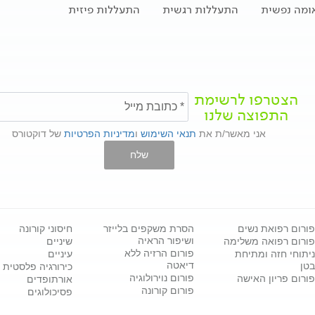
ומה נפשית
התעללות רגשית
התעללות פיזית
הצטרפו לרשימת
התפוצה שלנו
אני מאשר/ת את
תנאי השימוש
ו
מדיניות הפרטיות
של דוקטורס
שלח
פורום רפואת נשים
הסרת משקפים בלייזר
חיסוני קורונה
ושיפור הראיה
פורום רפואה משלימה
שיניים
פורום הרזיה ללא
ניתוחי חזה ומתיחת
עיניים
דיאטה
בטן
כירורגיה פלסטית
פורום נוירולוגיה
פורום פריון האישה
אורתופדים
פורום קורונה
פסיכולוגים