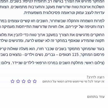
המחקר מדגיש את הצורך בגישה רב תחומית לטיפול בשבים. הממצ
השלכות ארוכות טווח שדורשות מעקב והתערבות מתמשכים. הצוות ה
עדויות לעצב עמוק וטראומה פסיכולוגית משמעותית.
למרות השמחה וההקלה שבשחרור, השבים חוו קשיים עצומים במהלך
רצח וחטיפה של יקיריהם. אלו חוויות שדורשות התייחסות מעמיקה 
החוקרים מדגישים את הצורך במעקב ארוך טווח כדי להבין את מלוא
תקווה שהמידע שנאסף במחקר זה לא ישמש לרעה, ומדגישים שילדים
בעוד שהמחקר מתמקד בשבים שכבר חזרו, הוא מעלה שאלות קריטיות
פרסום המחקר, 115 חטופים – גברים, נשים וילדים - נמצאים בשבי כבר למעלה מ–300 ימים ומצבם, כנראה, קשה הרבה יותר.
(צילום ראשי: מחלקת השבים במרכז הרפואי לילדים שניידר. צילום: 
רוצה לדרג?
זה יעזור לכל מי שייחפש מידע רפואי על התחום
עוד בתחום