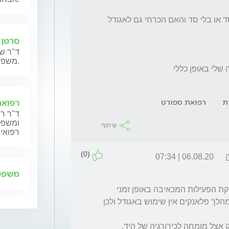
האם לפגיעה כזאת צריך בדרך כלל חבק ע ם סד או בלי סד והאם הכרחי גם לאגודל 
סרטן 
ד"ר שנ
משפחותיהם.
 שלי באופן כללי
ת
רפואת ספורט
רפואה
ד"ר רן
ומשפט,
שיתוף
רפואית
(0)
06.08.20 | 07:34
משפט 
לרוב פציעות מהזוג שאת מתארת דורשת הפסקת הפעילות המכאיבה באופן זמני 
ושימוש בסד לצורך הגנה ומנוחה. להערכתי, במהלך פלאנקים אין שימוש באגודל ולכן 