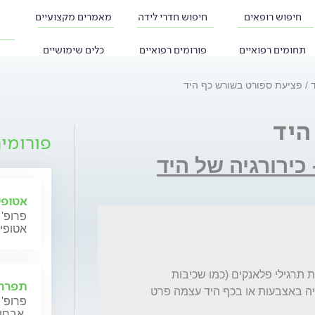
חיפוש רופאים
חיפוש חדרי לידה
מאמרים מקצועיים
תחומים רפואיים
פורומים רפואיים
כלים שימושיים
ד
פציעת ספורט בשורש כף היד
היד
פורומי
כירורגיה של היד
אטופי
פרופ' 
אטופי
נפצעתי פציעת ספורט בשורש כף היד - בעקבות תרגילי פלאנקים (כמו שכיבות 
תפרחת
סמיכה). כואב לי בעיקר בשורש כף היד, אין בעיה באצבעות או בכף היד עצמה פרט 
פרופ' 
אבחון וטיפול.