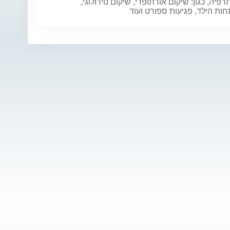
תרפיה, כגון: שיקום אורתופדי, שיקום נוירולוגי,
ת הילד, פגיעות ספורט ועוד