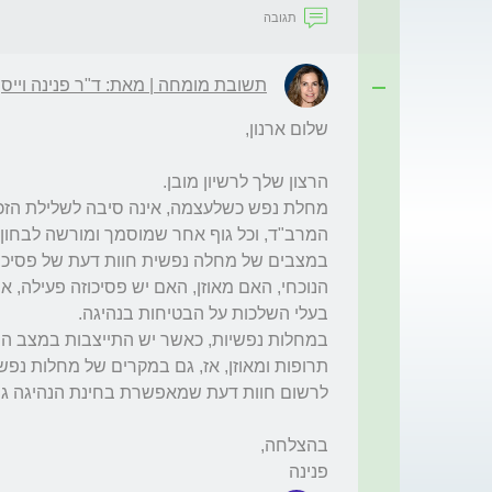
תגובה
תשובת מומחה | מאת: ד"ר פנינה וייס
פנינה