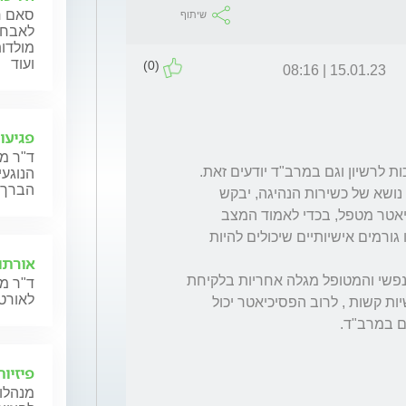
סאם ח'
שיתוף
לאבחון
מולדות
ועוד
(0)
15.01.23 | 08:16
פגיעו
ד"ר מ
הנוגעי
הברך,
המרב"ד, וכל גוף אחר שמוסמך ומורשה לבחון נושא של כשירות הנהיגה, יבקש 
במצבים של מחלה נפשית חוות דעת של פסיכיאטר מטפל, בכדי לאמוד המצב 
הנוכחי, האם מאוזן, האם יש פסיכוזה פעילה, או גורמים אישיותיים שיכולים להיות 
אורתו
במחלות נפשיות, כאשר יש התייצבות במצב הנפשי והמטופל מגלה אחריות בלקיחת 
ד"ר מנ
לאורטו
תרופות ומאוזן, אז, גם במקרים של מחלות נפשיות קשות , לרוב הפסיכיאטר יכול 
פיזיו
מנהלות