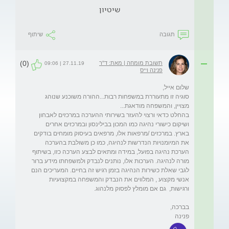
שיטיון
תגובה
שיתוף
(0)
תשובת מומחה | מאת: ד"ר
27.11.19 | 09:06
פנינה וייס
סוגיה זו מתעוררת במשפחות רבות...ההורה משוכנע שנוהג 
בהחלט כדאי ורצוי להעזר בשירותי ההערכה במרכזים לאבחון 
ושיקום כישורי נהיגה כמו המכון בבילינסון ובמרכזים אחרים 
בארץ. במרכזים /מרפאות אלו, מרפאים בעיסוק מומחים בודקים 
את המיומנויות הנדרשות לנהיגה, כמו כן משולבת בהערכה 
הערכת נהיגה בפועל, במידה ומתאים לבצע הערכה כזו, בשיתוף 
מורה לנהיגה. הערכות אלו, נותנים לנבדק ולמשפחתו מידע ברור 
לגבי שאלת כשירות הנהיגה בזמן רגיש זה בחיים. המעריכים הנם 
אנשי מקצוע , המלווים את הנבדק והמשפחה במקצועיות 
פנינה