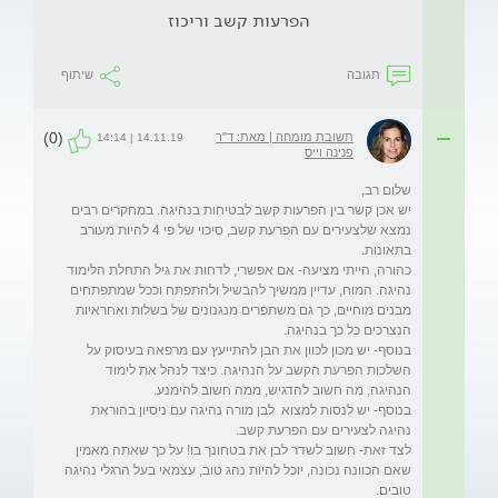
הפרעות קשב וריכוז
תגובה
שיתוף
(0)
תשובת מומחה | מאת: ד"ר
14.11.19 | 14:14
פנינה וייס
יש אכן קשר בין הפרעות קשב לבטיחות בנהיגה. במחקרים רבים 
נמצא שלצעירים עם הפרעת קשב, סיכוי של פי 4 להיות מעורב 
כהורה, הייתי מציעה- אם אפשרי, לדחות את גיל התחלת הלימוד 
נהיגה. המוח, עדיין ממשיך להבשיל ולהתפתח וככל שמתפתחים 
מבנים מוחיים, כך גם משתפרים מנגנונים של בשלות ואחראיות 
בנוסף- יש מכון לכוון את הבן להתייעץ עם מרפאה בעיסוק על 
השלכות הפרעת הקשב על הנהיגה. כיצד לנהל את לימוד 
בנוסף- יש לנסות למצוא  לבן מורה נהיגה עם ניסיון בהוראת 
לצד זאת- חשוב לשדר לבן את בטחונך בו! על כך שאתה מאמין 
שאם הכוונה נכונה, יוכל להיות נהג טוב, עצמאי בעל הרגלי נהיגה 
טובים. 