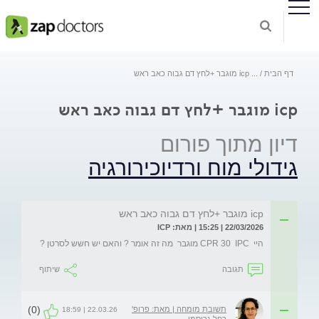
דף הבית
...
icp מוגבר +לחץ דם גבוה כאב ראש
icp מוגבר +לחץ דם גבוה כאב ראש
דיון מתוך פורום
גידולי מוח ורדיוכירורגיה
icp מוגבר +לחץ דם גבוה כאב ראש
22/03/2026 | 15:25 | מאת: ICP
היי  CPR 30  IPC מוגבר  מה זה אומר ? והאם יש חשש לסרטן ?
תגובה
שיתוף
(0)
תשובת מומחה | מאת: פרופ'
22.03.26 | 18:59
רחל גרוסמן