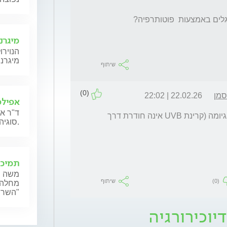
מיגרנ
הנוירו
מיגרנה
שיתוף
(0)
סמן
22.02.26 | 22:02
אפילפ
ד"ר אל
לא ידועה לי מגבלה לטיפול שכזה בנוכחות מנינגיומה (קרינת UVB אינה חודרת דרך 
סוגיה הקשורה במחלת האפילפסיה.
תמיכה
משה פי
(0)
שיתוף
מחלה 
"השרי
יוכירורגיה