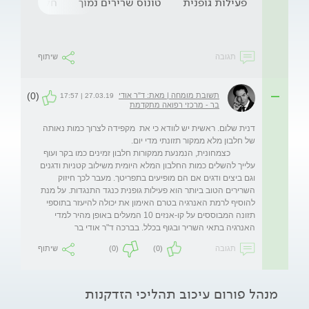
פעילות גופנית
טונוס שרירים נמוך
חלבונים
תגובה
שיתוף
(0)
תשובת מומחה | מאת: ד"ר אודי
27.03.19 | 17:57
בר - מרכזי רפואה מתקדמת
דנית שלום. ראשית יש לוודא כי את  מקפידה לצרוך כמות נאותה 
            כצמחונית, הנמנעת ממקורות חלבון זמינים כמו בקר ועוף 
עלייך להשלים כמות החלבון המלא היומית משילוב קטניות ודגנים 
וגם ביצים ודגים אם הם מופיעים בתפריטך. מעבר לכך חיזוק 
השרירים הטוב ביותר הוא פעילות גופנית כנגד התנגדות. על מנת 
להוסיף לרמת האנרגיה בטרם האימון את יכולה להיעזר בתוספי 
תזונה המבוססים על קו-אנזים 10 המעלים באופן מהיר למדי 
האנרגיה בתאי השריר ובגוף בכלל. בברכה ד"ר אודי בר
תגובה
(0)
(0)
שיתוף
מנהל פורום עיכוב תהליכי הזדקנות