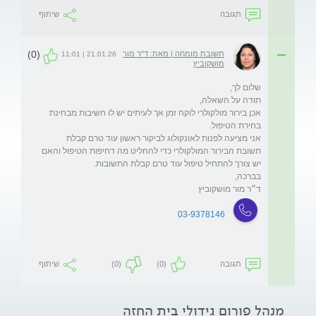
תגובה
שיתוף
(0)
תשובת מומחה | מאת: ד"ר מור
21.01.26 | 11:01
מושקוביץ
אכן בירור מולקולרי לוקח זמן אך לעיתים יש לו חשיבות מבחינת 
אני מציעה לפנות לאונקולוג לביקור ראשון עוד טרם קבלת 
תשובת הבירור המולקולרי כדי להחליט מה דחיפות הטיפול והאם 
ד״ר מור מושקוביץ 
03-9378146
תגובה
(0)
(0)
שיתוף
מנהל פורום גידולי בית החזה