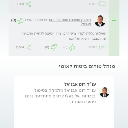
תגובה
שיתוף
(0)
תשובת מומחה | מאת: עו"ד רונן
18.09.16 | 15:53
אבניאל
שאלתך כללית למדי. צריך להבין מהי הסיבה לדחיית התביעה 
ומה מצבך הרפואי של אמך
תגובה
(0)
(0)
שיתוף
מנהל פורום ביטוח לאומי
עו"ד רונן אבניאל
עו"ד רונן אבניאל מתמחה בטיפול
בזכויות של בעלי צרכים מיוחדים: נכים,
פגועי תאונות...