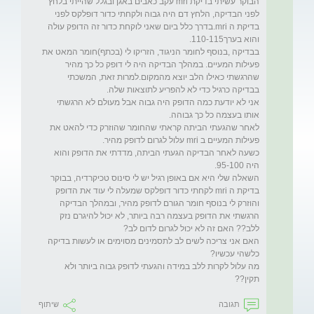
הבוקר עשיתי בדיקת mri עקב כאבים באגן ובגלל שהייתי בלחץ 
לפני הבדיקה, הלחץ דם היה גבוה ולקחתי כדור דופלקס לפני 
בדיקת ה mri.בדרך כלל ביום שאני לוקחת כדור זה הדופק עולה 
בבדיקה ,בנוסף לחומר הניגוד, הזריקו לי (בכתף)חומר המאט את 
פעילות המעיים. במהלך הבדיקה היה לי דופק כל כך מהיר 
שהרגשתי כאילו הלב יוצא מהמקום.למרות זאת, המשכתי 
אני לא יודעת כמה הדופק היה גבוה אבל מעולם לא הרגשתי 
לאחר שהגעתי הביתה קראתי שהחומר שהוזרק כדי להאט את 
כשעה לאחר הבדיקה הגעתי הביתה, מדדתי את הדופק והוא 
השאלה שלי היא אם באופן רגיל יש לי סינוס טכיקרדיה, בבוקר 
בדיקת ה mri לקחתי כדור דופלקס שמעלה לי עוד את הדופק 
והוזרק לי בנוסף חומר הגורם לדופק מהיר, ובמהלך הבדיקה 
הרגשתי את הדופק בעצמה רבה ביותר, לא יכול להיגרם נזק 
האם אני צריכה לשים לב לתסמינים מסוימים או לעשות בדיקה 
מה עלול לקרות ללב במידה והגעתי לדופק גבוה ביותר ולא 
תקין??
תגובה
שיתוף