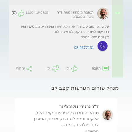
(0)
תשובת מומחה | מאת: ד"ר
16.03.26 | 11:00
גרגורי גולובצ'ינר
שלום. אין שום סיבה לדאגה. לא היה דופק חריג. מעיטים דופק 
אין שום סיכון במצב
03-9377131
תגובה
(0)
(0)
שיתוף
מנהל פורום הפרעות קצב לב
ד"ר גרגורי גולובצ'ינר
מנהל היחידה להפרעות קצב הלב
אלקטרופיזיולוגיה וקוצבים, המערך
לקרדיולוגיה, בית...
המשך >