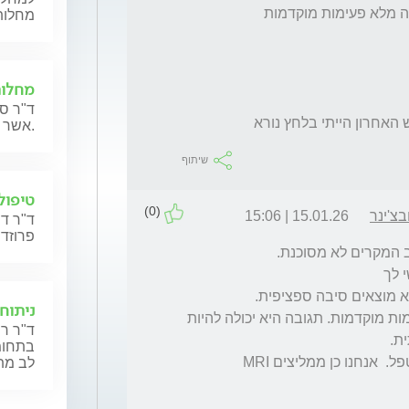
מחלות
מחלות
ד"ר סר
 האחרון הייתי בלחץ נורא 
אשר מתכננות הריון או נמצאות בהריון כעת.
שיתוף
טיפול 
(0)
בצ'ינר
15.01.26 | 15:06
ד"ר דר
פרוזדו
ניתוח
3. טמבוקור זאת אחת התרופות שנותנים לפעימות מוקדמות. תגובה היא יכולה להיות 
ד"ר רו
בתחומי
4. לגבי ביצוע MRI - זאת שאלה לקרדיולוג המטפל.  אנחנו כן ממליצים MRI 
לב מת