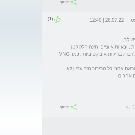
שיתוף
(1)
ס
28.07.22 | 12:40
סחרחרות יכולה להגרם כתוצאה מהרבה מחלות , ובעיות אוזניים  הינה חלק קטן 
מהסוגיה.   חשוה לעבור בירור מלא של אא"ג, לרבות בדיקות אוביקטיביות , כמו VNG 
חשוב לגשת לרופא אא"ג שעוסק בסיחרחרות ובאם אחרי כל הבירור הזה עדיין לא 
ם אחרים 
(0)
שיתוף