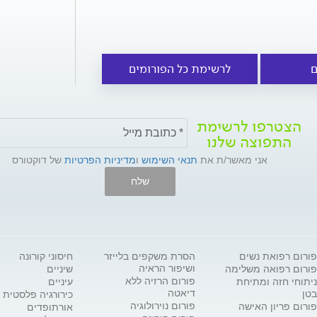
ם
לרשימת כל הפורומים
הצטרפו לרשימת
התפוצה שלנו
אני מאשר/ת את
תנאי השימוש
ו
מדיניות הפרטיות
של דוקטורס
שלח
פורום רפואת נשים
הסרת משקפים בלייזר
חיסוני קורונה
ושיפור הראיה
פורום רפואה משלימה
שיניים
פורום הרזיה ללא
ניתוחי חזה ומתיחת
עיניים
דיאטה
בטן
כירורגיה פלסטית
פורום נוירולוגיה
פורום פריון האישה
אורתופדים