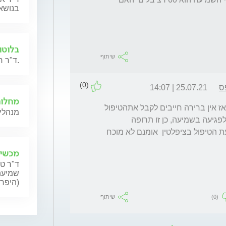
בנושאי
בלוטו
שיתוף
ד"ר חנה גילת תשיב לשאלות בנושא מחלות בלוטות הרוק.
(0)
ס
25.07.21 | 14:07
מחלות 
השאלה לא נכונה, אם הולט עלטיפול בציפלטין אז אין ברירה חייבים לקבל אתהטיפול  
מנהלי 
ואי אפשר לא לקבל, האם ציספלטין יכוללגרום לפגיעה בשמיעה, כן זו תרופה 
אוטוטוקסית,  יש אפשרות להגן על השמיעה בעת הטיפול בציפלטין  אומנם לא מוכח 
מכשיר
ד"ר טל
שמיעה,
(היפרא
(0)
שיתוף