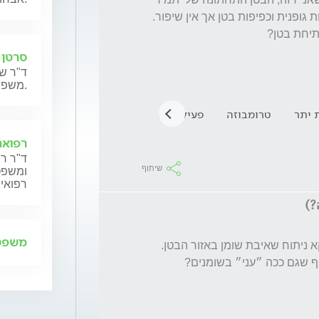
סרטן 
ד"ר שנ
משפחותיהם.
 יתר
טרומבוזה
פעילות גופנית
עלייה חדה במשקל
מ
רפואה
ד"ר רן
שיתוף
ומשפט,
רפואית
משפט 
קראתי שלאנשים ללא עודף משקל מתאים דווקא ניתוח שאיבת שומן באזור הבטן. 