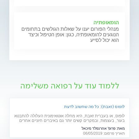
הומאופתיה
מנהלי הפורום יענו על שאלות הגולשים בתחומים
הנוגעים להומאופתיה, כגון: אופן הטיפול וכיצד
הוא יכול לסייע
ללמוד עוד על רפואה משלימה
לופוס (זאבת): כל מה שחשוב לדעת
לופוס, או בעברית זאבת, היא מחלה אוטואימונית העלולה להתבטא
בעור, בעצמות, ובמקרים קשים יותר גם באיברים חיוניים אחרים
רבים כמו לב, ריאות, כליות ומוח. מהם תסמיני המחל והגורמים
מאת:
פרופ' אהרנפלד מיכאל
לה? ומהו הטיפול המתקדם שנכנס לסל הבריאות בשנים
תאריך פרסום: 06/05/2019
האחרונות? כתבה לרגל יום המודעות למחלה (10.5)