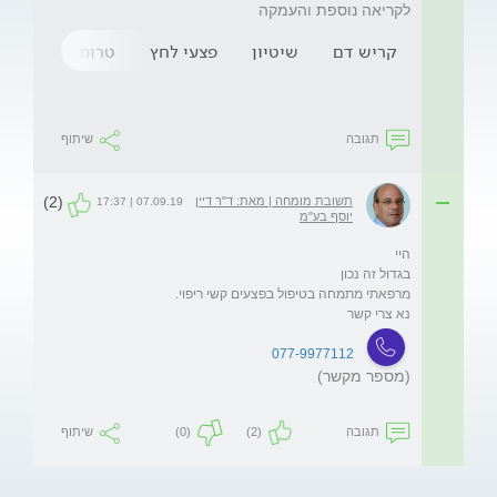
לקריאה נוספת והעמקה
קריש דם
שיטיון
פצעי לחץ
טרומבוזה
נמ
תגובה
שיתוף
(2)
תשובת מומחה | מאת: ד"ר דיין
07.09.19 | 17:37
יוסף בע"מ
נא צרי קשר
077-9977112
(מספר מקשר)
תגובה
(2)
(0)
שיתוף