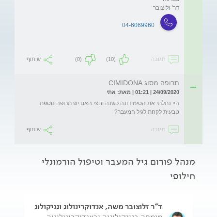
דר' זלוצובר

04-6069960
תגובה
(10)
(0)
שיתוף
תרופה מסוג CIMIDONA
24/09/2020 | 01:21 | מאת: אתי
היי נתלתי את הסימידונה כשנה וחצי.האם יש תרופה נוספת 
טבעית לקחת לגיל המעבר?
תגובה
שיתוף
מנהל פורום גיל המעבר וטיפול הורמונלי
חילופי
ד"ר זלוצובר משה, אנדוקרינולוג וגניקולוג
מומחה בגינקולוגיה ובאנדוקרינולוגיה.