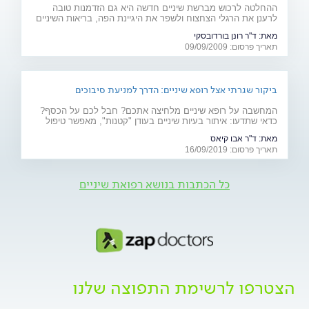
ההחלטה לרכוש מברשת שיניים חדשה היא גם הזדמנות טובה
לרענן את הרגלי הצחצוח ולשפר את היגיינת הפה, בריאות השיניים
והחניכיים. מדריך לניקיון הפה
מאת:
ד"ר רונן בורדובסקי
תאריך פרסום: 09/09/2009
ביקור שגרתי אצל רופא שיניים: הדרך למניעת סיבוכים
המחשבה על רופא שיניים מלחיצה אתכם? חבל לכם על הכסף?
כדאי שתדעו: איתור בעיות שיניים בעודן "קטנות", מאפשר טיפול
מהיר, זול ופחות כואב. הקפידו על ביקורת תקופתית אצל רופא
מאת:
ד"ר אבו קיאס
השיניים ועל ניקוי על ידי שיננית
תאריך פרסום: 16/09/2019
כל הכתבות בנושא רפואת שיניים
הצטרפו לרשימת התפוצה שלנו