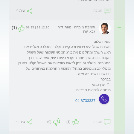
תגובה
שיתוף
(1)
תשובת מומחה | מאת: ד"ר
13.12.16 | 08:35
גבאי ערן
חשיפת שתל היא פרוצדורה קצרה וקלה במהלכה מגלים את 
ראש השתל ומחליפים את בורג הכיסוי השטוח שעל השתל 
הקבור בבורג ארוך יותר הנקרא כיפת ריפוי, אשר עובר דרך 
החניכיים. בשלב זה ניתן לראות בוודאות אם השתל נקלט. כמו כן 
מומלץ לבצע מעקב במהלך תקופת ההחלמה במרווחים של 
מומחה לרפואת חניכיים
04-8733337
תגובה
(1)
(0)
שיתוף