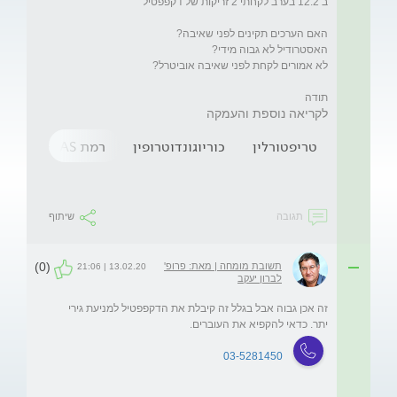
תודה
לקריאה נוספת והעמקה
טריפטורלין
כוריוגונדוטרופין
רמת DHEAS גבוהה
תגובה
שיתוף
(0)
תשובת מומחה | מאת: פרופ'
13.02.20 | 21:06
לברון יעקב
זה אכן גבוה אבל בגלל זה קיבלת את הדקפפטיל למניעת גירי 
יתר. כדאי להקפיא את העוברים. 
03-5281450