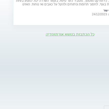
, כירופרקט מוסמך, מסביר כיצד טיפול בעמוד השדרה יכול למנוע בעיות
 בגוף, לחסוך תרופות וניתוחים ולהקל על כאבים ואי נוחות. האזינו
 שור
24
כל הכתבות בנושא אורתופדיה