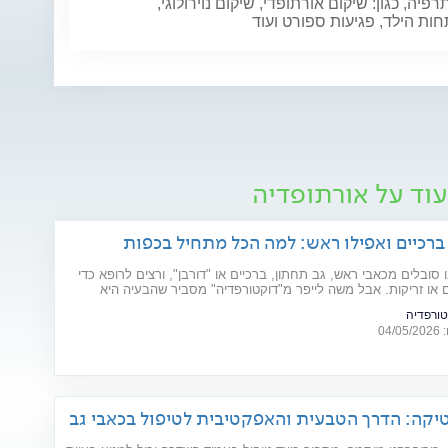
תרפיה, כגון: שיקום אורתופדי, שיקום נוירולוגי,
ת הילד, פגיעות ספורט ועוד
עוד על אורתופדיה
 ברכיים ואפילו ראש: למה הכל מתחיל בכפות
 סובלים מכאבי ראש, גב תחתון, ברכיים או "דורבן", ורצים לרופא כדי
 או זריקות. אבל משה לייפר מ"דוקטורפדיה" מסביר שהבעיה היא
ת הנדסית: "הגוף הוא כמו בניין, וכפות הרגליים הן היסודות שלו".
טורפדיה
04
יקה: הדרך הטבעית והאפקטיבית לטיפול בכאבי גב
הבריאות