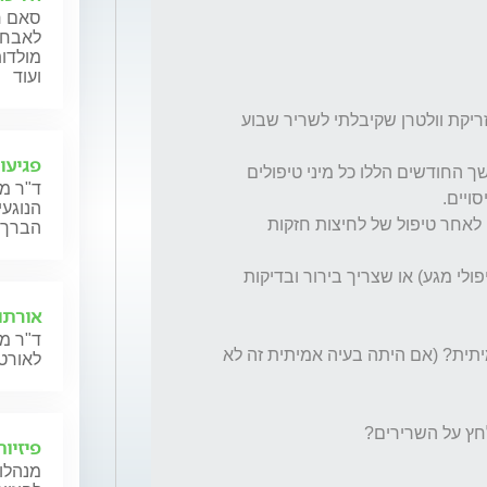
סאם ח'
לאבחון
מולדות
ועוד
בפעם הראשונה הרופא אמר שאולי זה קשור לזריקת וולטרן שקיבלתי לשריר שבוע 
פגיעו
סבלתי מכאב בגלל בעיה צווארית, ועברתי במשך החודשים הללו כל מיני טיפולים 
ד"ר מ
הנוגעי
הבדיקה האחרונה עם תוצאה 417 היתה יומיים לאחר טיפול של לחיצות חזקות 
הברך,
האם זה יכול להיות הסיבה (עיסויים, לחיצות וטיפולי מגע) או שצריך בירור ובדיקות 
אורתו
ד"ר מנ
הבדיקה באמצע של 217 שוללת שיש בעיה אמיתית? (אם היתה בעיה אמיתית זה לא 
לאורטו
פיזיו
מנהלות