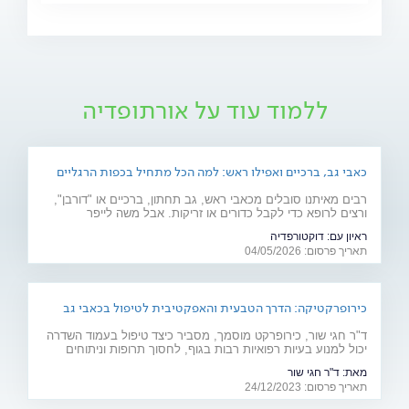
ללמוד עוד על אורתופדיה
כאבי גב, ברכיים ואפילו ראש: למה הכל מתחיל בכפות הרגליים
רבים מאיתנו סובלים מכאבי ראש, גב תחתון, ברכיים או "דורבן",
ורצים לרופא כדי לקבל כדורים או זריקות. אבל משה לייפר
מ"דוקטורפדיה" מסביר שהבעיה היא לעיתים קרובות הנדסית:
ראיון עם:
דוקטורפדיה
"הגוף הוא כמו בניין, וכפות הרגליים הן היסודות שלו".
תאריך פרסום: 04/05/2026
כירופרקטיקה: הדרך הטבעית והאפקטיבית לטיפול בכאבי גב
ולשיפור הבריאות
ד"ר חגי שור, כירופרקט מוסמך, מסביר כיצד טיפול בעמוד השדרה
יכול למנוע בעיות רפואיות רבות בגוף, לחסוך תרופות וניתוחים
ולהקל על כאבים ואי נוחות. האזינו לפודקאסט
מאת:
ד"ר חגי שור
תאריך פרסום: 24/12/2023