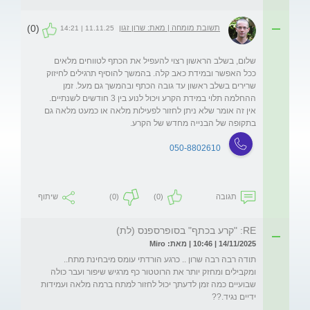
(0)
תשובת מומחה | מאת: שרון זגון
11.11.25 | 14:21
שלום, בשלב הראשון רצוי להעפיל את הכתף לטווחים מלאים 
ככל האפשר ובמידת כאב קלה. בהמשך להוסיף תרגילים לחיזוק 
שרירים בשלב ראשון עד גובה הכתף ובהמשך גם מעל. זמן 
ההחלמה תלוי במידת הקרע ויכול לנוע בין 3 חודשים לשנתיים. 
אין זה אומר שלא ניתן לחזור לפעילות מלאה או כמעט מלאה גם 
בתקופה של הבנייה מחדש של הקרע. 
050-8802610
תגובה
(0)
(0)
שיתוף
RE: "קרע בכתף" בסופרספנס (לת)
14/11/2025 | 10:46 | מאת: Miro
תודה רבה רבה שרון .. כרגע הורדתי עומס מיבחינת מתח.. 
ומקבילים ומחזק יותר את הרוטטור כף מרגיש שיפור ועבר כולה 
שבועיים כמה זמן לדעתך יכול לחזור למתח ברמה מלאה ועמידות 
ידיים נגיד.??