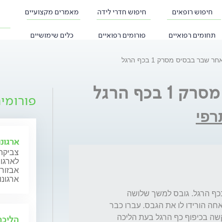
חיפוש רופאים
חיפוש חדרי לידה
מאמרים מקצועיים
תחומים רפואיים
פורומים רפואיים
כלים שימושיים
 שבר בבסיס מסרק 1 בכף הרגל
כף הרגל
פורומי
רפי
ארגונ
צביקה 
לארגונ
אבזור 
ארגונו
בני בן ה-4.5 אובחן עם שבר בבסיס מסרק 1 בכף הרגל. גובס למשך שלושה 
שבועות. לאחר שבוצע צילום וראו שהשבר התאחה הורידו לו את הגבס. עברו כבר 
למעלה מחמישה שבועות והוא עדיין צולע, מתקשה בכיפוף כף הרגל בעת הליכה 
הליכה