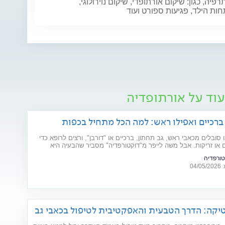
תרפיה, כגון: שיקום אורתופדי, שיקום נוירולוגי,
ת הילד, פגיעות ספורט ועוד
עוד על אורתופדיה
 ברכיים ואפילו ראש: למה הכל מתחיל בכפות
 סובלים מכאבי ראש, גב תחתון, ברכיים או "דורבן", ורצים לרופא כדי
 או זריקות. אבל משה לייפר מ"דוקטורפדיה" מסביר שהבעיה היא
ת הנדסית: "הגוף הוא כמו בניין, וכפות הרגליים הן היסודות שלו".
טורפדיה
04
יקה: הדרך הטבעית והאפקטיבית לטיפול בכאבי גב
הבריאות