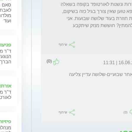
וריצה, מתלונן לעיתים על כאב בעקב. פניות חוזרות ונשנות לאורטופד בקופה בשאלה 
סאם ח'
לאבחון
האם יש צורך בפיזיותרפיה נענות בשלילה. הרופא טוען שאין צורך בגיל כזה בשיקום, 
מולדות
המליץ על מתן משככי כאבים וקבע תור לביקורת חוזרת בעוד שלושה שבועות. אני 
ועוד
דואגת ומבקשת לברר האם זה נורמלי? פשוט להמתין? חוששת מנזק שיתקבע 
פגיעו
שיתוף
ד"ר מ
הנוגעי
(0)
הברך,
16.06.25 | 
שלום חוה, אכן לרוב מסתדר מעצמו במידה ולאחר שבועיים-שלושה עדיין צליעה 
אורתו
ד"ר מנ
לאורטו
(0)
שיתוף
פיזיו
מנהלות