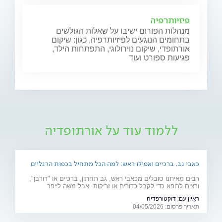
פיזיותרפיה
מנהלות הפורום ישיבו על שאלות הגולשים
בתחומים הנוגעים לפיזיותרפיה, כגון: שיקום
אורתופדי, שיקום נוירולוגי, התפתחות הילד,
פגיעות ספורט ועוד
ללמוד עוד על אורתופדיה
כאבי גב, ברכיים ואפילו ראש: למה הכל מתחיל בכפות הרגליים
רבים מאיתנו סובלים מכאבי ראש, גב תחתון, ברכיים או "דורבן",
ורצים לרופא כדי לקבל כדורים או זריקות. אבל משה לייפר
מ"דוקטורפדיה" מסביר שהבעיה היא לעיתים קרובות הנדסית:
ראיון עם:
דוקטורפדיה
"הגוף הוא כמו בניין, וכפות הרגליים הן היסודות שלו".
תאריך פרסום: 04/05/2026