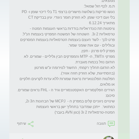
נעשו סריקות בשלושה מישורים ברצפי T1 בלי דיכוי שומן ו- PD 
בלי ועם דיכוי שומן. לא הוזרק חומר ניגודי. עיון בבדיקת CT 
ציסטות תת כונדראליות בודדות בראשי העצמות המטה - 
טרסאליות 2 ו3.  השטחה של המשטח המפרקי בעצמות הנ"ל. 
פרט לכך - לשד העצם בעצמות הטרסאליות בעצמות המסרקים 
מפרקי הTMT, ה- MTP והמפרקים הבין גליליים - שמורים. לא 
לא הודגם תהליך רקמתי, החשוד לנוירומה ע"ש מורטון 
הפלטות הפלנטאריות נראות שמורות ללא עדות לקרעים חלקיים 
שינויים ניווניים קלים במפרק ה -  MCPJ של הבהונות ה3 ו2, 
כמתואר.  ייתכן שמדובר בתהליך ישן בראשי העצמות 
המטה-טרסאליות 2 ו3 (כגון AVN בעבר)
תגובה
שיתוף