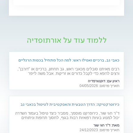
ללמוד עוד על אורתופדיה
כאבי גב, ברכיים ואפילו ראש: למה הכל מתחיל בכפות הרגליים
רבים מאיתנו סובלים מכאבי ראש, גב תחתון, ברכיים או "דורבן",
ורצים לרופא כדי לקבל כדורים או זריקות. אבל משה לייפר
מ"דוקטורפדיה" מסביר שהבעיה היא לעיתים קרובות הנדסית:
ראיון עם:
דוקטורפדיה
"הגוף הוא כמו בניין, וכפות הרגליים הן היסודות שלו".
תאריך פרסום: 04/05/2026
כירופרקטיקה: הדרך הטבעית והאפקטיבית לטיפול בכאבי גב
ולשיפור הבריאות
ד"ר חגי שור, כירופרקט מוסמך, מסביר כיצד טיפול בעמוד השדרה
יכול למנוע בעיות רפואיות רבות בגוף, לחסוך תרופות וניתוחים
ולהקל על כאבים ואי נוחות. האזינו לפודקאסט
מאת:
ד"ר חגי שור
תאריך פרסום: 24/12/2023