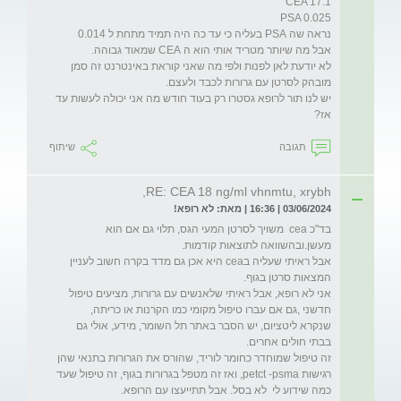
לא יודעת לאן לפנות ולפי מה שאני קוראת באינטרנט זה סמן 
יש לנו תור לרופא גסטרו רק בעוד חודש מה אני יכולה לעשות עד 
אז? 

תגובה
שיתוף
RE: CEA 18 ng/ml vhnmtu, xrybh,
03/06/2024 | 16:36 | מאת: לא רופא!
בד"כ cea  משויך לסרטן המעי הגס, תלוי גם אם הוא 
אבל ראיתי שעליה בcea היא אכן גם מדד בקרה חשוב לעניין 
אני לא רופא, אבל ראיתי שלאנשים עם גרורות, מציעים טיפול 
שנקרא ליטציום, יש הסבר באתר תל השומר, מידע, אולי גם 
זה טיפול שמוחדר כחומר לוריד, שהורס את הגרורות בתנאי שהן 
רגישות petct -psma, ואז זה מטפל בגרורות בגוף, זה טיפול שעד 