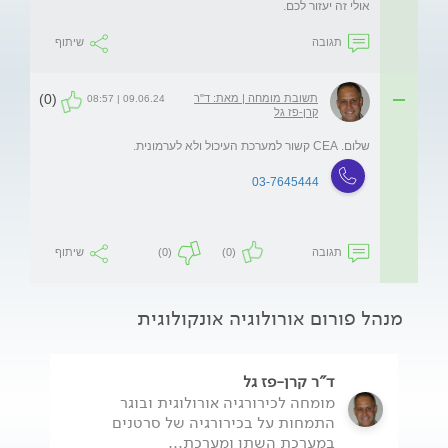
אולי זה יעזור לכם.
תגובה
שיתוף
(0)
תשובת מומחה | מאת: ד"ר
09.06.24 | 08:57
קרן-פז גל
שלום. CEA קשור למערכת העיכול ולא לערמונית. 
03-7645444
תגובה
(0)
(0)
שיתוף
מנהל פורום אורולוגיה אונקולוגית
ד"ר קרן-פז גל
מומחה לכירורגיה אורולוגית ובוגר
התמחות על בכירורגיה של סרטנים
במערכת השתן ומערכת...