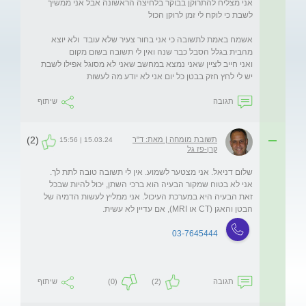
אני מצליח להתרוקן בבוקר בלחיצה הראשונה אבל אני ממשיך 
אשמח באמת לתשובה כי אני בחור צעיר שלא עובד  ולא יוצא 
ואני חייב לציין שאני נמצא במחשב שאני לא מסוגל אפילו לשבת 
יש לי לחץ חזק בבטן כל יום אני לא יודע מה לעשות
תגובה
שיתוף
(2)
תשובת מומחה | מאת: ד"ר
15.03.24 | 15:56
קרן-פז גל
שלום דניאל. אני מצטער לשמוע. אין לי תשובה טובה לתת לך. 
אני לא בטוח שמקור הבעיה הוא ברכי השתן, יכול להיות שבכל 
זאת הבעיה היא במערכת העיכול. אני ממליץ לעשות הדמיה של 
הבטן והאגן (CT או MRI), אם עדיין לא עשית.
03-7645444
תגובה
(2)
(0)
שיתוף