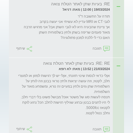
RE: בעיות שתן לאחר הטלת צואה
19/03/2024 | 12:00 | מאת: דניאל
אך ציינת שהבעיה היא לא לגבי השתן אבל אני מרגיש הרבה 
האם כדי לי ללכת למכון פתולוגיה?
תגובה
שיתוף
RE: RE: בעיות שתן לאחר הטלת צואה
21/03/2024 | 13:52 | מאת: לא רופא
אןלי כדאי לנסות שינוי תזונתי, אןלי יש לך רגישות למזון או למוצרי 
חלב, לקטוז, וזה עושה יציאות ולחץ נוראי בבטן וזה לוחץ על 
השלפוחית שתן גזים ולחץ במעיים זה נורא, ומשפחע מאוד על 
לי היו לחצים בבטן וברגע שגילץי רגישות לחלב הכל נרגע לוקח 
תגובה
שיתוף