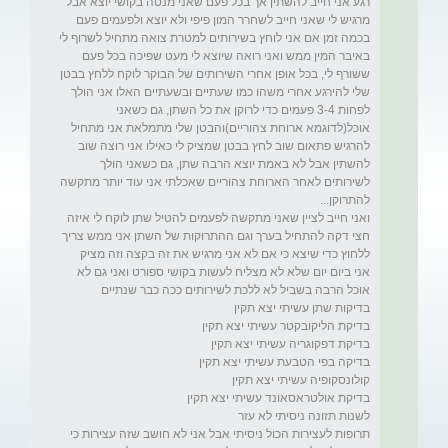
רגע אני חייב להשתין אך בכל פעם שאני מנסה בקושי יוצא אבל 
מרגיש לי שאני חייב לשחרר המון פיפי ולא יוצא ולפעמים פעם 
בכמה זמן אם אני לוחץ בשירותים למטרת צואה מתחיל לשרוף לי 
באיבר המין ממש ואני רואה שיוצא לי מעט שפיכה בכל פעם 
ששורף לי, בכל אופן אחרי השירותים של הבוקר לוקח ללחץ בבטן 
שלי להירגע אחרי משהו כמו שעתיים ובשעתיים האלו אני הולך 
לפחות 3-4 פעמים כדי לרוקן את כל השתן, גם כשאני 
אוכל(לדוגמא ארוחת צהוריים)והבטן שלי מתמלאת אני מתחיל 
להרגיש פתאום שוב לחץ בבטן שמציק לי כאילו אני רוצה שוב 
להשתין אבל לא באמת יוצא הרבה שתן, גם כשאני הולך 
לשירותים לאחר הארוחת צהוריים שאכלתי אני עוד יותר מתקשה 
ואני חייב לציין שאני מתקשה לפעמים להטיל שתן לוקח לי איזה 
חצי דקה להתחיל בערך וגם ההתרוקות של השתן אני ממש צריך 
אני ביום יום שלא לא מצליח לעשות בקושי ספורט ואני גם לא 
תרופות לעצירות הכול ניסיתי אבל אני לא חושב שזה עצירות כי 