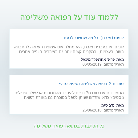
ללמוד עוד על רפואה משלימה
לופוס (זאבת): כל מה שחשוב לדעת
לופוס, או בעברית זאבת, היא מחלה אוטואימונית העלולה להתבטא
בעור, בעצמות, ובמקרים קשים יותר גם באיברים חיוניים אחרים
רבים כמו לב, ריאות, כליות ומוח. מהם תסמיני המחל והגורמים
מאת:
פרופ' אהרנפלד מיכאל
לה? ומהו הטיפול המתקדם שנכנס לסל הבריאות בשנים
תאריך פרסום: 06/05/2019
האחרונות? כתבה לרגל יום המודעות למחלה (10.5)
סוכרת 2: רפואה משלימה וטיפול טבעי
מתמודדים עם סוכרת? רוצים להיפרד מהתרופות או לשלב טיפולים
נוספים? כדאי שתדעו שניתן לטפל בסוכרת גם בעזרת רפואה
משלימה (אקופונקטורה, ביופידבק ודמיון מודרך), תוספי מזון וצמחי
מאת:
נדב סגמן
מרפא
תאריך פרסום: 26/06/2018
כל הכתבות בנושא רפואה משלימה