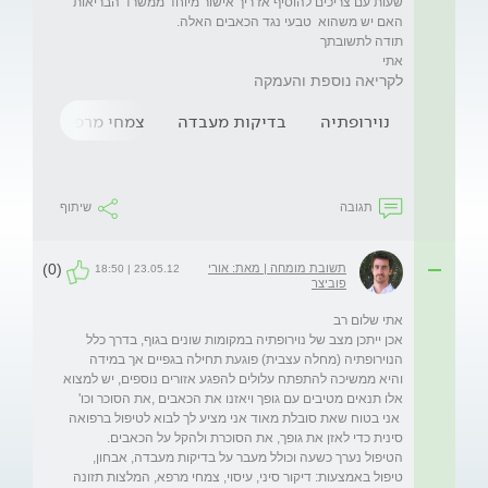
שעות עם צריכים להוסיף אז ריך אישור מיוחד ממשרד הבריאות 
אתי
לקריאה נוספת והעמקה
נוירופתיה
בדיקות מעבדה
צמחי מרפא
פגיע
תגובה
שיתוף
(0)
תשובת מומחה | מאת: אורי
23.05.12 | 18:50
פוביצר
אכן ייתכן מצב של נוירופתיה במקומות שונים בגוף, בדרך כלל 
הנוירופתיה (מחלה עצבית) פוגעת תחילה בגפיים אך במידה 
והיא ממשיכה להתפתח עלולים להפגע אזורים נוספים, יש למצוא 
 אני בטוח שאת סובלת מאוד אני מציע לך לבוא לטיפול ברפואה 
הטיפול נערך כשעה וכולל מעבר על בדיקות מעבדה, אבחון, 
טיפול באמצעות: דיקור סיני, עיסוי, צמחי מרפא, המלצות תזונה 