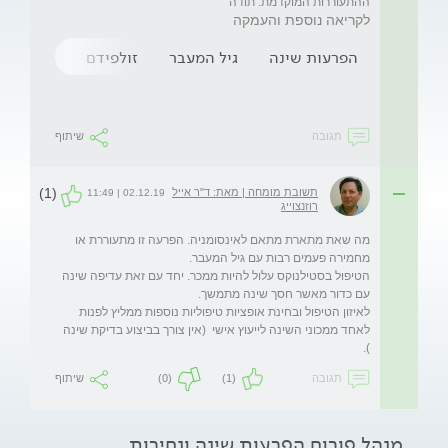
ההתעוררות המוקדמת. תודה
לקריאה נוספת והעמקה
הפרעות שינה
גיל המעבר
זולפידם
בדיקת ש
תגובה
שיתוף
(1)
תשובת מומחה | מאת: ד"ר אייל
02.12.19 | 11:49
רוזנצוייג
מה שאת מתארת מתאם לאינסומניה. הפרעה זו מתעוררת או 
הטיפול בסטילנוקס עלול להיות ממכר. יחד עם זאת עדיפה שינה 
לאיזון הטיפול ובחינת אופציות טיפוליות נוספות ממליץ לפנות 
לאחד ממכוני השינה לייעוץ אישי  (אין צורך בביצוע בדיקת שינה 
). 
תגובה
(1)
(0)
שיתוף
מנהל פורום הפרעות שינה ונחירות