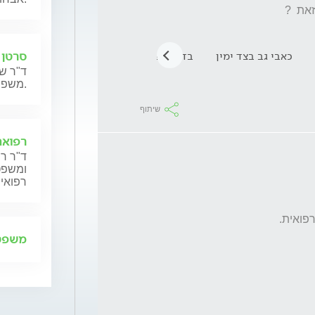
סרטן 
כאבי גב בצד ימין
בדיקת צפיפות עצם
תוסף סידן
סיד
ד"ר שנ
משפחותיהם.
שיתוף
רפואה
ד"ר רן
ומשפט,
רפואית
משפט 