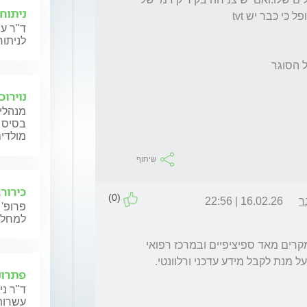
ניתוחי
ד"ר עי
לניתוח
נוירוכ
מנהלי 
בסיס ג
מולדי
שיתוף
כירור
(0)
ר
16.02.26 | 22:56
פרופ' 
למחלו
מדובר בהליך חדשני אשר בשלב זה מבוצע במקרים מאד ספיציפיים ובמרכז רפואי 
פתרונ
ד"ר ני
עשרות 