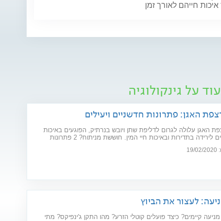
איכות חייהם לאורך זמן
וד על גינקולוגיה
צפת האגן: פתרונות חדשניים ויעילים
ת האגן עלולה לגרום לדליפת שתן ויובש בנרתיק, הפוגעים באיכות
החיים וגורמים לירידה בתדירות ובאיכות חיי המין. חוששת מניתוח? 2 פתרונות
ו את הבעיה: כיסא אלקטרומגנטי ולייזר וגינלי
19
יעה: לעצור את הביוץ
מניעה קיימים? כיצד פועלים קוטלי הזרע? מהו התקן ג'ינפיקס? מתי