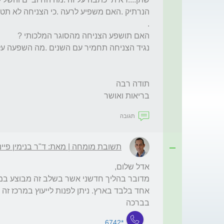
בריאות ואושר
תגובה
תשובת מומחה | מאת: ד"ר בנימין פיינ
בברכה
*6742