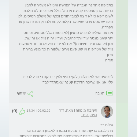
בתקופה אחרונה הגברה של הפרשה ואני לא מצליחה להבין 
בריחת שתן טפטפת קבועה או נוזל בגלל אטרופיה. לא הולכת 
לשום רופא כי לא רוצה לבזבז תורים וכסף של משלם המיסים. לכן 
האם יש טסט פרטי שאפשר בקלות לקנות ולבדוק מה זה שתן או 
אם אני אצליח להכניס טמפון (לא בטוח בגלל סטנוזיס וטונוס 
יתר שאני מנסה עוד יותר להגביר) ועדיין יהיה נוזל אז זה שתן, 
נכון (או אטרופיה חיצונית)? אם לא יהיה נוזל אז זה חד משמעית 
נוזל של אטרופיה או שט פעם מרים שלפוחית וכך מונע בריחת 
לרופאים אני לא הולכת, לאף רופא ולאף בדיקה כי חבל לבזבז 
עלי, אני אני צריכה הדרכה קטנה שאסתדר לבד
תגובה
שיתוף
(0)
תשובת מומחה | מאת: ד"ר
06.02.26 | 14:34
בנימין פיינר
ניתן לבצע בדיקת אורודינמיקה במטרה לאבחן האם מדובר 
בדליפת שתן. בדיקת אורודינמיקה ניתן לבצע במסגרות ציבוריות 