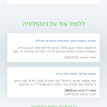
ללמוד עוד על גינקולוגיה
בעיות ברצפת האגן: פתרונות חדשניים ויעילים
היחלשות רצפת האגן עלולה לגרום לדליפת שתן ויובש בנרתיק,
הפוגעים באיכות החיים וגורמים לירידה בתדירות ובאיכות חיי המין.
חוששת מניתוח? 2 פתרונות חדשניים יפתרו את הבעיה: כיסא
תאריך פרסום: 19/02/2020
אלקטרומגנטי ולייזר וגינלי
אמצעי מניעה: לעצור את הביוץ
איזה אמצעי מניעה קיימים? כיצד פועלים קוטלי הזרע? מהו התקן
ג'ינפיקס? מתי נוטלים את "גלולת היום שאחרי"? כל הפרטים
המלאים - על אמצעי המניעה ויעילותם
מאת:
ד"ר ברונו רוזן-30605
תאריך פרסום: 12/07/2016
כל הכתבות בנושא גינקולוגיה